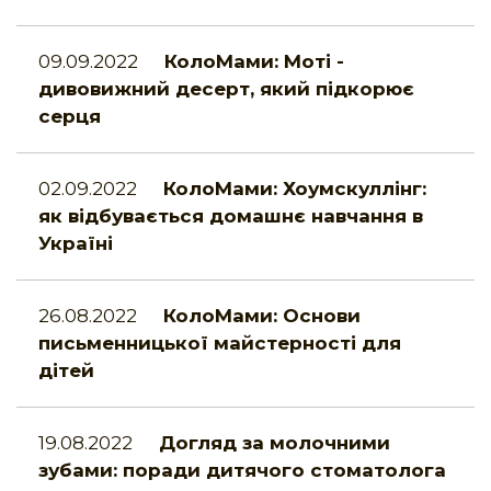
09.09.2022
КолоМами: Моті -
дивовижний десерт, який підкорює
серця
02.09.2022
КолоМами: Хоумскуллінг:
як відбувається домашнє навчання в
Україні
26.08.2022
КолоМами: Основи
письменницької майстерності для
дітей
19.08.2022
Догляд за молочними
зубами: поради дитячого стоматолога