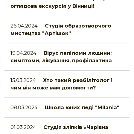
оглядова екскурсія у Вінниці!
26.04.2024
Студія образотворчого
мистецтва "Артішок"
19.04.2024
Вірус папіломи людини:
симптоми, лікування, профілактика
15.03.2024
Хто такий реабілітолог і
чим він може вам допомогти?
08.03.2024
Школа юних леді "Milania"
01.03.2024
Студія зліпків «Чарівна