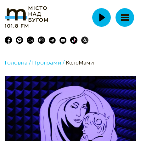
Головна /
Програми /
КолоМами