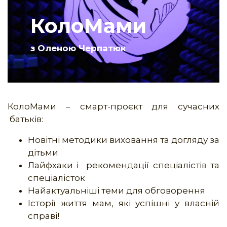
КолоМами
з Оленою Черпатюк
КолоМами – смарт-проєкт для сучасних
батьків:
Новітні методики виховання та догляду за
дітьми
Лайфхаки і рекомендації спеціалістів та
спеціалісток
Найактуальніші теми для обговорення
Історії життя мам, які успішні у власній
справі!