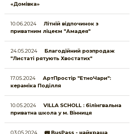
«Домівка»
10.06.2024
Літній відпочинок з
приватним ліцеєм "Амадея"
24.05.2024
Благодійний розпродаж
"Листаті рятують Хвостатих"
17.05.2024
АртПростір "ЕтноЧари":
кераміка Поділля
10.05.2024
VILLA SCHOLL : білінгвальна
приватна школа у м. Вінниця
03.05.2024
🚌 BusPass - найкраща