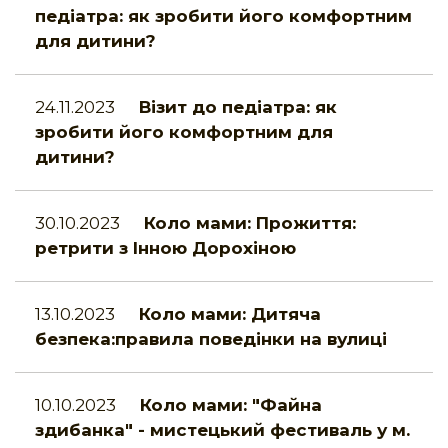
педіатра: як зробити його комфортним
для дитини?
24.11.2023
Візит до педіатра: як
зробити його комфортним для
дитини?
30.10.2023
Коло мами: Прожиття:
ретрити з Інною Дорохіною
13.10.2023
Коло мами: Дитяча
безпека:правила поведінки на вулиці
10.10.2023
Коло мами: "Файна
здибанка" - мистецький фестиваль у м.