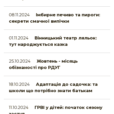
08.11.2024
Імбирне печиво та пироги:
секрети смачної випічки
01.11.2024
Вінницький театр ляльок:
тут народжується казка
25.10.2024
Жовтень - місяць
обізнаності про РДУГ
18.10.2024
Адаптація до садочка: та
школи що потрібно знати батькам
11.10.2024
ГРВІ у дітей: початок сезону
застуд