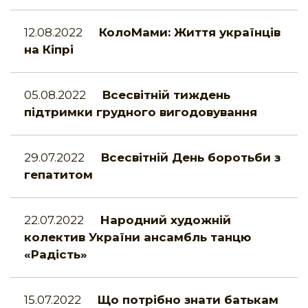
12.08.2022
КолоМами: Життя українців
на Кіпрі
05.08.2022
Всесвітній тиждень
підтримки грудного вигодовування
29.07.2022
Всесвітній День боротьби з
гепатитом
22.07.2022
Народний художній
колектив України ансамбль танцю
«Радість»
15.07.2022
Що потрібно знати батькам