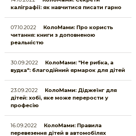
каліграфії: як навчитися писати гарно
07.10.2022
КолоМами: Про користь
читання: книги з доповненою
реальністю
30.09.2022
КолоМами: "Не рибка, а
вудка": благодійний ярмарок для дітей
23.09.2022
КолоМами: Діджеїнг для
дітей: хобі, яке може перерости у
професію
16.09.2022
КолоМами: Правила
перевезення дітей в автомобілях