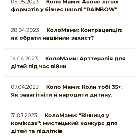
05.05.2023
Коло Мами: Анонс літніх
форматів у бізнес школі "RAINBOW"
28.04.2023
КолоМами: Контрацепція:
як обрати надійний захист?
14.04.2023
КолоМами: Арттерапія для
дітей під час війни
07.04.2023
Коло Мами: Коли тобі 35+.
Як завагітніти й народити дитину.
31.03.2023
КолоМами: "Вінниця у
коміксах": мистецький конкурс для
дітей та підлітків