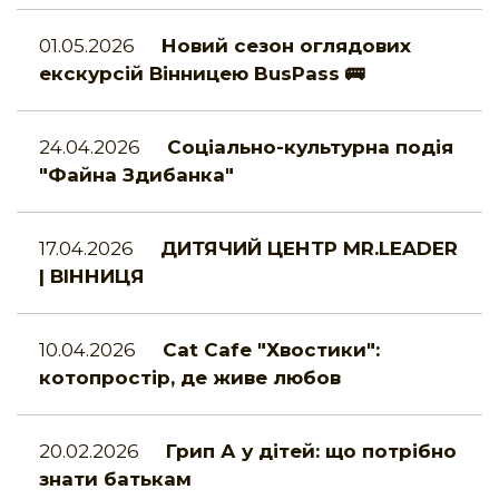
01.05.2026
Новий сезон оглядових
екскурсій Вінницею BusPass 🚌
24.04.2026
Соціально-культурна подія
"Файна Здибанка"
17.04.2026
ДИТЯЧИЙ ЦЕНТР MR.LEADER
| ВІННИЦЯ
10.04.2026
Cat Cafe "Хвостики":
котопростір, де живе любов
20.02.2026
Грип А у дітей: що потрібно
знати батькам