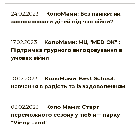
24.02.2023
КолоМами: Без паніки: як
заспокоювати дітей під час війни?
17.02.2023
КолоМами: МЦ "MED OK" :
Підтримка грудного вигодовування в
умовах війни
10.02.2023
КолоМами: Best School:
навчання в радість та із задоволенням
03.02.2023
Коло Мами: Старт
переможного сезону у тюбінг- парку
"Vinny Land"