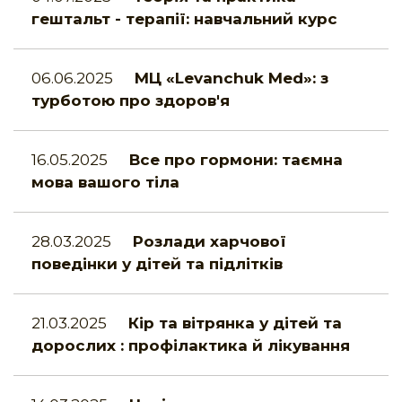
гештальт - терапії: навчальний курс
06.06.2025
МЦ «Levanchuk Med»: з
турботою про здоров'я
16.05.2025
Все про гормони: таємна
мова вашого тіла
28.03.2025
Розлади харчової
поведінки у дітей та підлітків
21.03.2025
Кір та вітрянка у дітей та
дорослих : профілактика й лікування