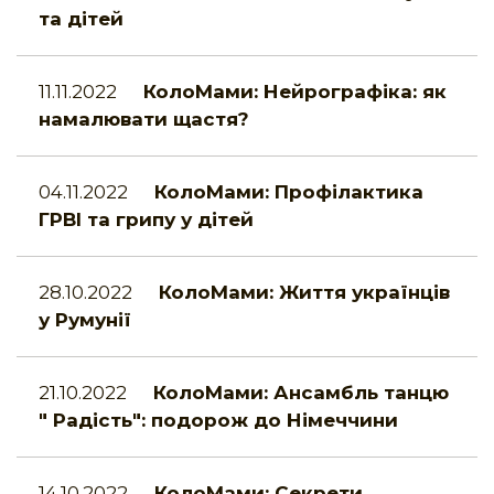
та дітей
11.11.2022
КолоМами: Нейрографіка: як
намалювати щастя?
04.11.2022
КолоМами: Профілактика
ГРВІ та грипу у дітей
28.10.2022
КолоМами: Життя українців
у Румунії
21.10.2022
КолоМами: Ансамбль танцю
" Радість": подорож до Німеччини
14.10.2022
КолоМами: Секрети