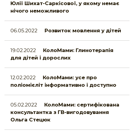
Юлії Шихат-Саркісової, у якому немає
нічого неможливого
06.05.2022
Розвиток мовлення у дітей
19.02.2022
КолоМами: Глинотерапія
для дітей і дорослих
12.02.2022
КолоМами: усе про
поліомієліт інформативно і доступно
05.02.2022
КолоМами: сертифікована
консультантка з ГВ-вигодовування
Ольга Стецюк