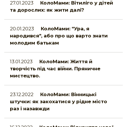
27.01.2023
КолоМами: Вітиліго у дітей
та дорослих: як жити далі?
20.01.2023
КолоМами: "Ура, я
народився", або про що варто знати
молодим батькам
13.01.2023
КолоМами: Життя й
творчість під час війни. Пряничне
мистецтво.
23.12.2022
КолоМами: Вінницькі
штучки: як закохатися у рідне місто
раз і назавжди