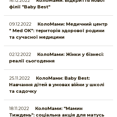
16.12.2022
КолоМами: Відкриття нової
філії "Baby Best"
09.12.2022
КолоМами: Медичний центр
" Med OK": територія здорової родини
та сучасної медицини
02.12.2022
КолоМами: Жінки у бізнесі:
реалії сьогодення
25.11.2022
КолоМами: Baby Best:
Навчання дітей в умовах війни у школі
та садочку
18.11.2022
КолоМами: "Мамин
Тиждень": соціальна акція для матусь