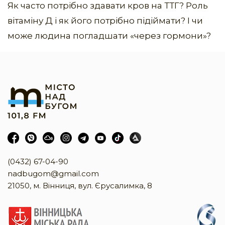
Як часто потрібно здавати кров на ТТГ? Роль
вітаміну Д і як його потрібно підіймати? І чи
може людина погладшати «через гормони»?
(0432) 67-04-90
nadbugom@gmail.com
21050, м. Вінниця, вул. Єрусалимка, 8