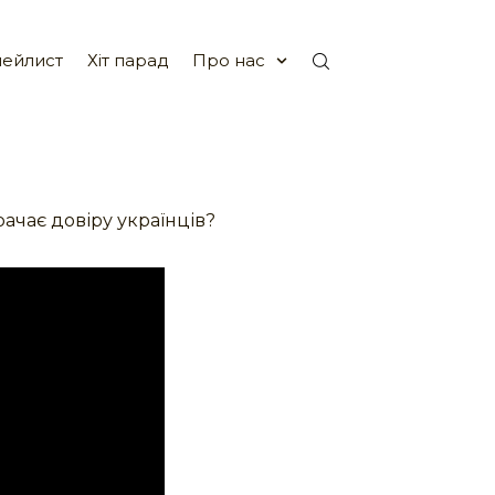
ейлист
Хіт парад
Про нас
ачає довіру українців?