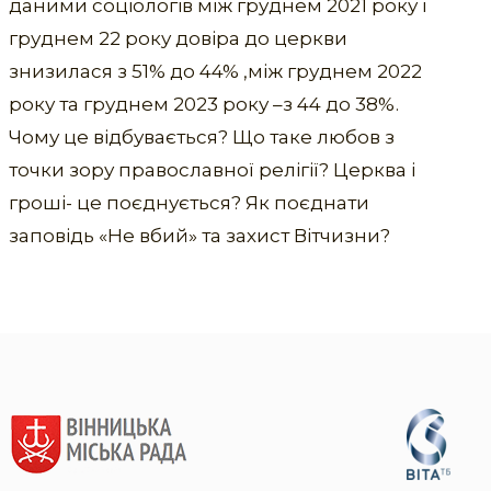
даними соціологів між груднем 2021 року і
груднем 22 року довіра до церкви
знизилася з 51% до 44% ,між груднем 2022
року та груднем 2023 року –з 44 до 38%.
Чому це відбувається? Що таке любов з
точки зору православної релігії? Церква і
гроші- це поєднується? Як поєднати
заповідь «Не вбий» та захист Вітчизни?