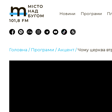
Новини
Програми
Пл
Головна /
Програми /
Акцент /
Чому церква втр