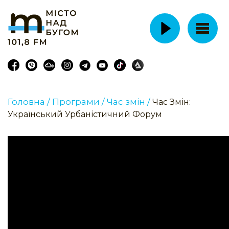
Головна /
Програми /
Час змін /
Час Змін:
Український Урбаністичний Форум