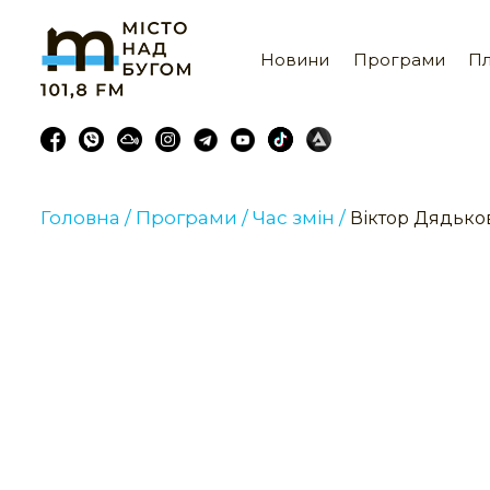
Новини
Програми
Пл
Головна /
Програми /
Час змін /
Віктор Дядько