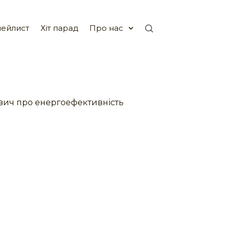
ейлист
Хіт парад
Про нас
вич про енергоефективність