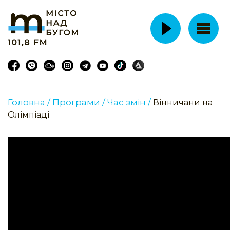
Головна /
Програми /
Час змін /
Вінничани на
Олімпіаді