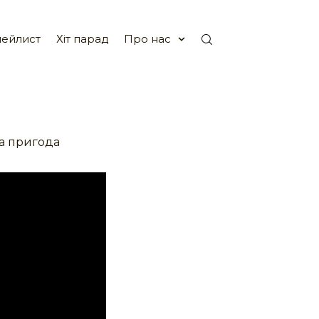
ейлист
Хіт парад
Про нас
а пригода