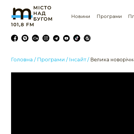
Новини
Програми
Пл
Головна /
Програми /
Інсайт /
Велика новорічн