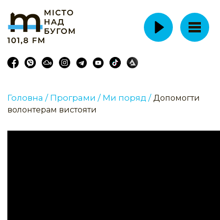
Головна /
Програми /
Ми поряд /
Допомогти
волонтерам вистояти