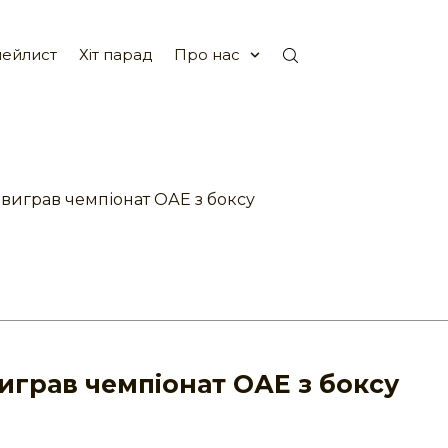
ейлист
Хіт парад
Про нас
і виграв чемпіонат ОАЕ з боксу
 виграв чемпіонат ОАЕ з боксу