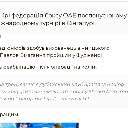
рнірі федерація боксу ОАЕ пропонує юному
жнародному турнірі в Сінгапурі.
.
ред юніорів здобув вихованець вінницького
 Павлов. Змагання пройшли у Фуджейрі.
 реабілітацію після операції на коліні.
а тренування в дубайський клуб Spartans Boxing
сть у відкритому чемпіонаті з боксу Sheikh Moham
xing Championships", - кажуть у ГО.
йкращим.