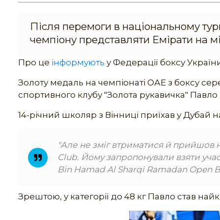
Після перемоги в національному ту
чемпіону представляти Емірати на мі
Про це
інформують
у Федерації боксу України
Золоту медаль на чемпіонаті ОАЕ з боксу се
спортивного клубу "Золота рукавичка" Павло
14-річний школяр з Вінниці приїхав у Дубай на
"Але не зміг втриматися й прийшов н
Club. Йому запропонували взяти уча
Bin Hamad Al Sharqi Ramadan Open Bo
Зрештою, у категорії до 48 кг Павло став на