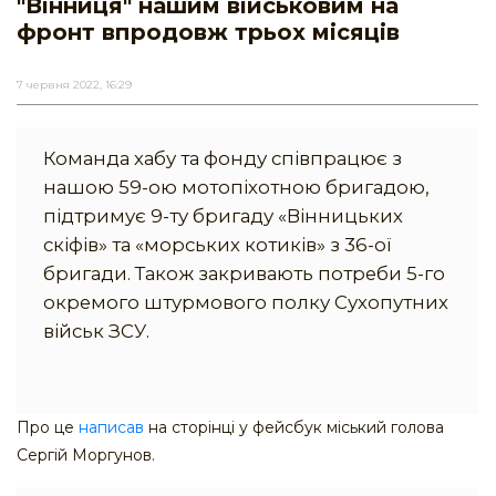
"Вінниця" нашим військовим на
фронт впродовж трьох місяців
7 червня 2022, 16:29
Команда хабу та фонду співпрацює з
нашою 59-ою мотопіхотною бригадою,
підтримує 9-ту бригаду «Вінницьких
скіфів» та «морських котиків» з 36-ої
бригади. Також закривають потреби 5-го
окремого штурмового полку Сухопутних
військ ЗСУ.
Про це
написав
на сторінці у фейсбук міський голова
Сергій Моргунов.