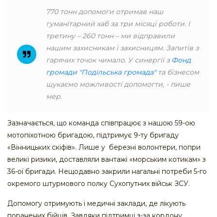
770 тонн допомоги отримав наш
гуманітарний хаб за три місяці роботи. І
третину – 260 тонн – ми відправили
нашим захисникам і захисницям. Запитів з
гарячих точок чимало. У синергії з
Фонд
громади "Подільська громада"
та бізнесом
шукаємо можливості допомогти, - пише
мер.
Зазначається, що команда співпрацює з нашою 59-ою
мотопіхотною бригадою, підтримує 9-ту бригаду
«Вінницьких скіфів». Лише у березні волонтери, попри
великі ризики, доставляли вантажі «морським котикам» з
36-ої бригади. Нещодавно закрили нагальні потреби 5-го
окремого штурмового полку Сухопутних військ ЗСУ.
Допомогу отримують і медичні заклади, де лікують
поранених бійців. Завдяки підтримці з-за кордону