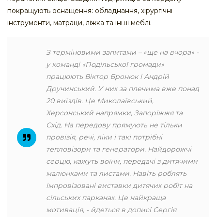
покращують оснащення: обладнання, хірургічні
інструменти, матраци, ліжка та інші меблі.
З терміновими запитами – «ще на вчора» -
у команді «Подільської громади»
працюють Віктор Бронюк і Андрій
Дручинський. У них за плечима вже понад
20 виїздів. Це Миколаївський,
Херсонський напрямки, Запоріжжя та
Схід. На передову прямують не тільки
провізія, речі, ліки і такі потрібні
тепловізори та генератори. Найдорожчі
серцю, кажуть воїни, передачі з дитячими
малюнками та листами. Навіть роблять
імпровізовані виставки дитячих робіт на
сільських парканах. Це найкраща
мотивація, - йдеться в дописі Сергія