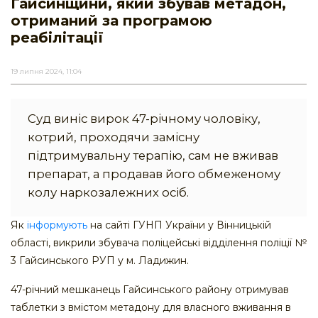
Гайсинщини, який збував метадон,
отриманий за програмою
реабілітації
19 липня 2024, 11:04
Суд виніс вирок 47-річному чоловіку,
котрий, проходячи замісну
підтримувальну терапію, сам не вживав
препарат, а продавав його обмеженому
колу наркозалежних осіб.
Як
інформують
на сайті ГУНП України у Вінницькій
області, викрили збувача поліцейські відділення поліції №
3 Гайсинського РУП у м. Ладижин.
47-річний мешканець Гайсинського району отримував
таблетки з вмістом метадону для власного вживання в