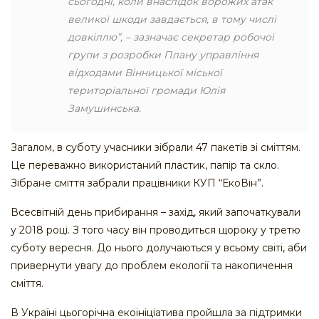
сьогодні, коли внаслідок ворожих атак
великої шкоди завдається, в тому числі
довкіллю”, – зазначає секретар робочої
групи з розробки Плану управління
відходами Вінницької міської
територіальної громади Юлія
Замушинська.
Загалом, в суботу учасники зібрали 47 пакетів зі сміттям.
Це переважно використаний пластик, папір та скло.
Зібране сміття забрали працівники КУП “ЕкоВін”.
Всесвітній день прибирання – захід, який започаткували
у 2018 році. З того часу він проводиться щороку у третю
суботу вересня. До нього долучаються у всьому світі, аби
привернути увагу до проблем екології та накопичення
сміття.
В Україні цьогорічна екоініціатива пройшла за підтримки