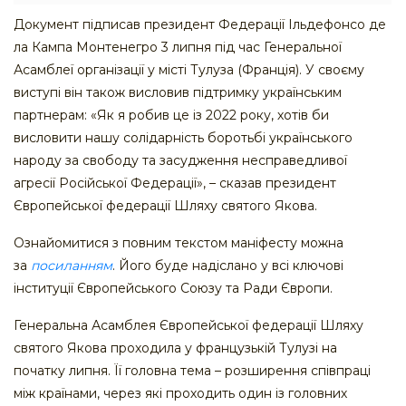
Документ підписав президент Федерації Ільдефонсо де
ла Кампа Монтенегро 3 липня під час Генеральної
Асамблеї організації у місті Тулуза (Франція). У своєму
виступі він також висловив підтримку українським
партнерам: «Як я робив це із 2022 року, хотів би
висловити нашу солідарність боротьбі українського
народу за свободу та засудження несправедливої
агресії Російської Федерації», – сказав президент
Європейської федерації Шляху святого Якова.
Ознайомитися з повним текстом маніфесту можна
за
посиланням
. Його буде надіслано у всі ключові
інституції Європейського Союзу та Ради Європи.
Генеральна Асамблея Європейської федерації Шляху
святого Якова проходила у французькій Тулузі на
початку липня. Її головна тема – розширення співпраці
між країнами, через які проходить один із головних