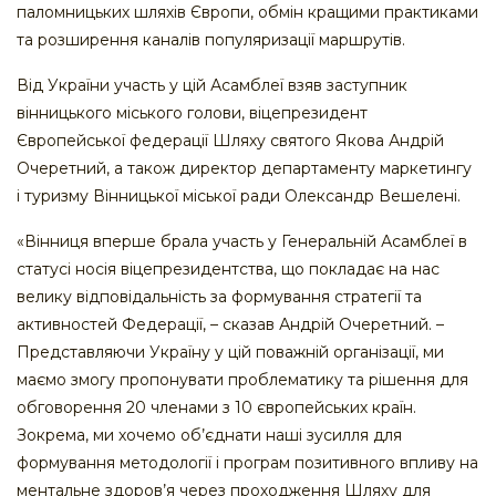
паломницьких шляхів Європи, обмін кращими практиками
та розширення каналів популяризації маршрутів.
Від України участь у цій Асамблеї взяв заступник
вінницького міського голови, віцепрезидент
Європейської федерації Шляху святого Якова Андрій
Очеретний, а також директор департаменту маркетингу
і туризму Вінницької міської ради Олександр Вешелені.
«Вінниця вперше брала участь у Генеральній Асамблеї в
статусі носія віцепрезидентства, що покладає на нас
велику відповідальність за формування стратегії та
активностей Федерації, – сказав Андрій Очеретний. –
Представляючи Україну у цій поважній організації, ми
маємо змогу пропонувати проблематику та рішення для
обговорення 20 членами з 10 європейських країн.
Зокрема, ми хочемо об’єднати наші зусилля для
формування методології і програм позитивного впливу на
ментальне здоров’я через проходження Шляху для