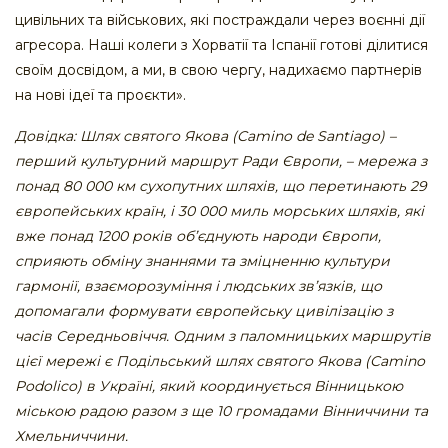
цивільних та військових, які постраждали через воєнні дії
агресора. Наші колеги з Хорватії та Іспанії готові ділитися
своїм досвідом, а ми, в свою чергу, надихаємо партнерів
на нові ідеї та проєкти».
Довідка: Шлях святого Якова (Camino de Santiago) –
перший культурний маршрут Ради Європи, – мережа з
понад 80 000 км сухопутних шляхів, що перетинають 29
європейських країн, і 30 000 миль морських шляхів, які
вже понад 1200 років об’єднують народи Європи,
сприяють обміну знаннями та зміцненню культури
гармонії, взаєморозуміння і людських зв’язків, що
допомагали формувати європейську цивілізацію з
часів Середньовіччя. Одним з паломницьких маршрутів
цієї мережі є Подільський шлях святого Якова (Camino
Podolico) в Україні, який координується Вінницькою
міською радою разом з ще 10 громадами Вінниччини та
Хмельниччини.