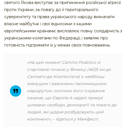
святого Якова виступає за припинення російської агресії
проти України, за повагу до її територіального
суверенітету та права українського народу визначати
власне майбутнє і свої відносини з іншими
європейськими країнами; висловлює повну солідарність з
українськими колегами по Федерації, і заявляє про
готовність підтримати їх у межах своїх повноважень.
«На цей момент Camino Podolico зі
стартовою точкою у Вінниці (4625 км до
Сантьяго-де-Компостела) є найбільш
значущим і важливим паломницьким
маршрутом, оскільки його існування
означає, що Європа й надалі прямує
шляхами свободи, демократії та поваги до
людей, які щодня розбудовують цей
континент», – йдеться у Маніфесті.