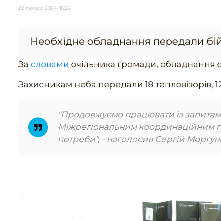
22 лютого 2024, 15:26
Необхідне обладнання передали бій
За
словами
очільника громади, обладнання еф
Захисникам неба передали 18 тепловізорів, 12
"Продовжуємо працювати із запитами 
Міжрегіональним координаційним гу
потреби", - наголосив Сергій Моргун