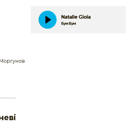
Natalie Gioia
Бум Бум
 Моргунов
неві