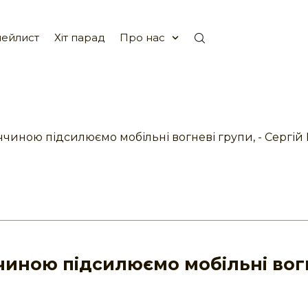
ейлист
Хіт парад
Про нас
ччиною підсилюємо мобільні вогневі групи, - Сергій
чиною підсилюємо мобільні вог