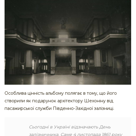
Особлива цінність альбому полягає в тому, що його
створили як подарунок архітектору Шехоніну від
пасажирської служби Південно-Західної залізниці.
Сьогодні в Україні відзначають День
залізничника. Саме 4 листопада 1861 року