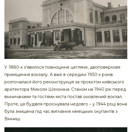
У 1880-х з’явилося повноцінне цегляне, двоповерхове
приміщення вокзалу. А вже в середині 1930-х років
розпочалася його реконструкція за проєктом київського
архітектора Миколи Шехоніна. Станом на 1940 рік перед
вінничанами та гостями міста постав оновлений вокзал.
Проте, ця будівля проіснувала недовго – у 1944 році вона
була знищена під час вигнання німецьких окупантів з
Вінниці.