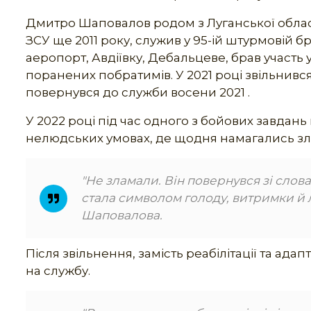
Дмитро Шаповалов родом з Луганської області
ЗСУ ще 2011 року, служив у 95-ій штурмовій
аеропорт, Авдіївку, Дебальцеве, брав участь 
поранених побратимів. У 2021 році звільнився
повернувся до служби восени 2021 .
У 2022 році під час одного з бойових завдань
нелюдських умовах, де щодня намагались зл
"Не зламали. Він повернувся зі слов
стала символом голоду, витримки й л
Шаповалова.
Після звільнення, замість реабілітації та ада
на службу.