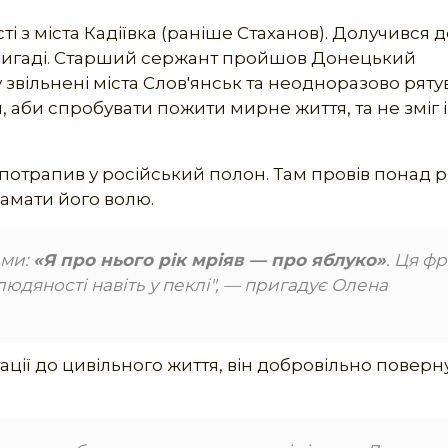
 з міста Кадіївка (раніше Стаханов). Долучився д
 бригаді. Старший сержант пройшов Донецький
у звільнені міста Слов'янськ та неодноразово ряту
, аби спробувати пожити мирне життя, та не зміг і
 потрапив у російський полон. Там провів понад рі
амати його волю.
ами:
«Я про нього рік мріяв — про яблуко»
. Ця ф
юдяності навіть у пеклі", — пригадує Олена
птації до цивільного життя, він добровільно поверн