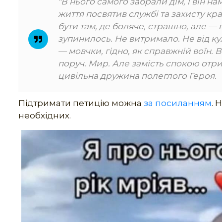
"В нього самого забрали дім, і він н
життя посвятив службі та захисту кра
бути там, де боляче, страшно, але —
зупинилось. Не витримало. Не від куль
— мовчки, гідно, як справжній воїн. В
поруч. Мир. Але замість спокою отри
цивільна дружина полеглого Героя.
Підтримати петицію можна
за посиланням
. 
необхідних.