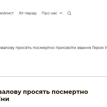
ейлист
Хіт парад
Про нас
валову просять посмертно присвоїти звання Героя 
валову просять посмертно
їни