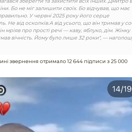
амагався зберегти та захистити всіх інших. Дмитро 
їни. Бо не міг залишити своїх. Бо відчував, що має
 правильно. У червні 2025 року його серце
. Не від осколків.А від усього, що він тримав у со
ін мріяв про прості речі — каву, яблуко, дім. Жінку
мав вічність. Йому було лише 32 роки", — наголош
Нині звернення отримало 12 644 підписи з 25 000