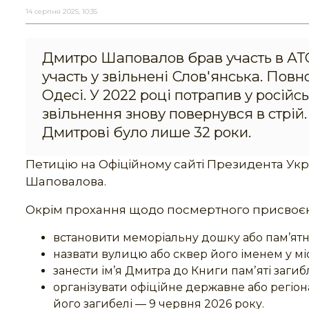
14 серпня 2025, 10:35
Дмитро Шаповалов брав участь в АТ
участь у звільнені Слов'янська. Пов
Одесі. У 2022 році потрапив у російс
звільнення знову повернувся в стрій.
Дмитрові було лише 32 роки.
Петицію на Офіційному сайті Президента Ук
Шаповалова.
Окрім прохання щодо посмертного присвоєнн
встановити меморіальну дошку або пам’ятни
назвати вулицю або сквер його іменем у мі
занести ім’я Дмитра до Книги памʼяті заги
організувати офіційне державне або регіо
його загибелі — 9 червня 2026 року.