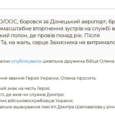
О/ООС, боровся за Донецький аеропорт, б
номасштабне вторгнення зустрів на службі в
ький полон, де провів понад рік. Після
 Та, на жаль, серце Захисника не витримало
раїни
опублікувала
цивільна дружина бійця Олена
я звання Героя України, Олена просить:
й знак на честь Героя;
сті, де жив чи служив Дмитро;
блих військовослужбовців України;
нальне вшанування памʼяті Дмитра Шаповалова у рі