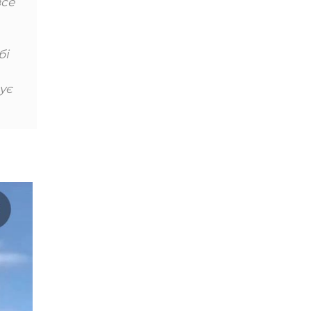
все
бі
ує