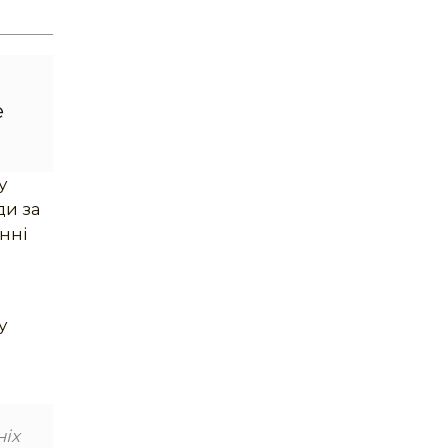
е
у
ди за
нні
у
ніх