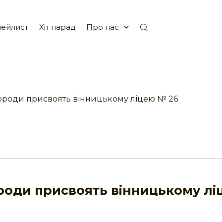
ейлист
Хіт парад
Про нас
ороди присвоять вінницькому ліцею № 26
роди присвоять вінницькому лі