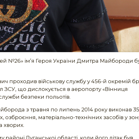
ей №26» ім’я Героя України Дмитра Майбороди б
 проходив військову службу у 456-й окремій бр
ил ЗСУ, що дислокується в аеропорту «Вінниця
служби безпеки польотів.
йборода з травня по липень 2014 року виконав 3
, озброєння, матеріально-технічних засобів у зо
а хворих.
 районі Луганської області, коли його літак був