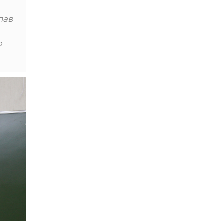
пав
р