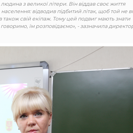
 людина з великої літери. Він віддав своє життя
 населення: відводив підбитий літак, щоб той не в
 також свій екіпаж. Тому цей подвиг мають знати
и говоримо, їм розповідаємо», - зазначила директо