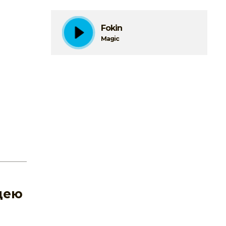
Fokin
Magic
цею