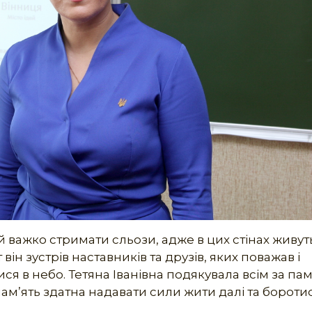
 важко стримати сльози, адже в цих стінах живут
 він зустрів наставників та друзів, яких поважав і
ися в небо. Тетяна Іванівна подякувала всім за пам
ам’ять здатна надавати сили жити далі та боротис