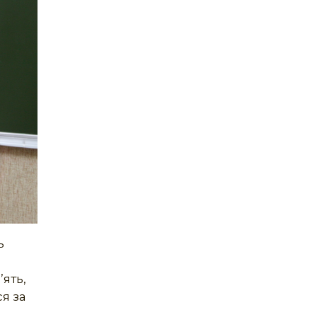
ь
’ять,
я за