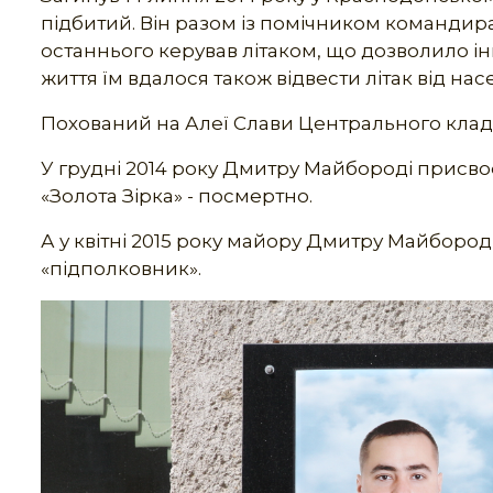
підбитий. Він разом із помічником команд
останнього керував літаком, що дозволило і
життя їм вдалося також відвести літак від на
Похований на Алеї Слави Центрального клад
У грудні 2014 року Дмитру Майбороді присво
«Золота Зірка» - посмертно.
А у квітні 2015 року майору Дмитру Майборо
«підполковник».