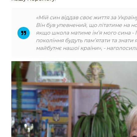
«Мій син віддав своє життя за Україну
Він був упевнений, що літатиме на но
якщо школа матиме ім’я мого сина - 
покоління будуть пам’ятати та знат
майбутнє нашої країни», - наголоси