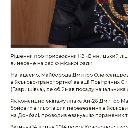
Рішення про присвоєння КЗ «Вінницький ліц
винесене на сесію міської ради.
Нагадаємо, Майборода Дмитро Олександрович
військово-транспортної авіації Повітряних С
(Гавришівка), де обіймав посаду начальника 
Як командир екіпажу літака Ан-26 Дмитро Ма
бойових вильотів для перевезення військових
на Донбасі, проводив евакуацію поранених т
Загинув 14 липня 2014 року у Краснодонському