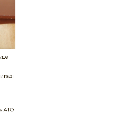
уде
игаді
5
ну АТО