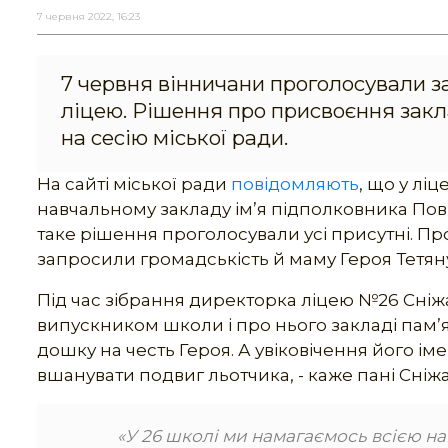
7 червня 2022, 16:23
7 червня вінничани проголосували за
ліцею. Рішення про присвоєння зак
на сесію міської ради.
На сайті міської ради
повідомляють
, що у лі
навчальному закладу ім’я підполковника Пов
таке рішення проголосували усі присутні. Про
запросили громадськість й маму Героя Тетя
Під час зібрання директорка ліцею №26 Сні
випускником школи і про нього закладі пам’я
дошку на честь Героя. А увіковічення його ім
вшанувати подвиг льотчика, - каже пані Сніж
«У 26 школі ми намагаємось всією 