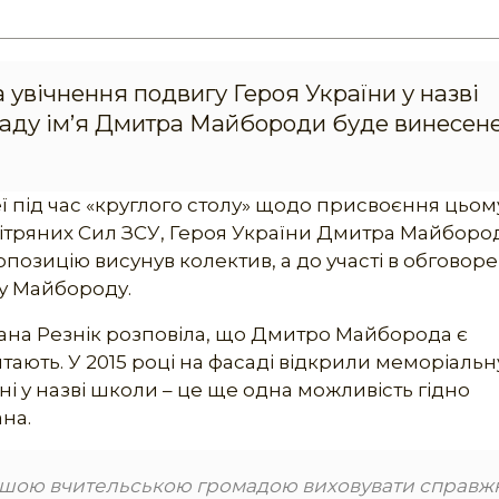
 увічнення подвигу Героя України у назві
ладу ім’я Дмитра Майбороди буде винесен
цеї під час «круглого столу» щодо присвоєння цьом
ітряних Сил ЗСУ, Героя України Дмитра Майборо
позицію висунув колектив, а до участі в обговоре
ну Майбороду.
жана Резнік розповіла, що Дмитро Майборода є
тають. У 2015 році на фасаді відкрили меморіальн
ені у назві школи – це ще одна можливість гідно
ана.
нашою вчительською громадою виховувати справж