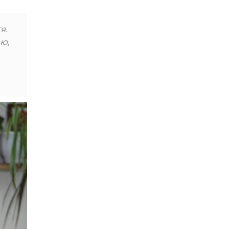
я.
аю,