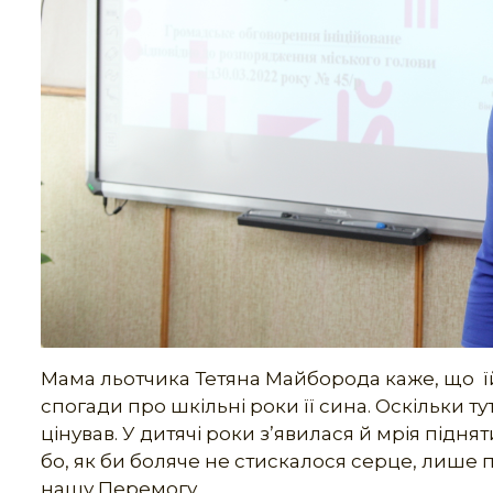
Мама льотчика Тетяна Майборода каже, що їй
спогади про шкільні роки її сина. Оскільки тут
цінував. У дитячі роки з’явилася й мрія піднят
бо, як би боляче не стискалося серце, лише п
нашу Перемогу.