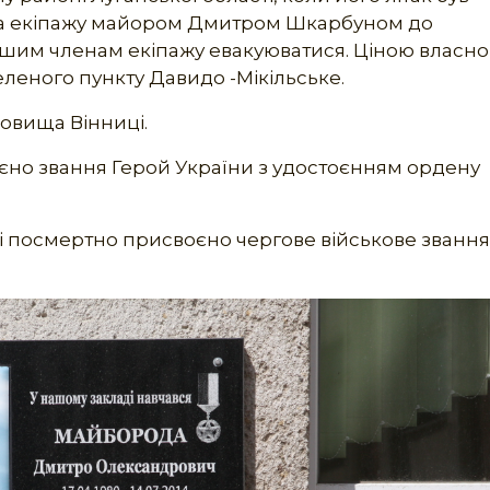
ира екіпажу майором Дмитром Шкарбуном до
ншим членам екіпажу евакуюватися. Ціною власно
селеного пункту Давидо -Мікільське.
овища Вінниці.
єно звання Герой України з удостоєнням ордену
ді посмертно присвоєно чергове військове звання