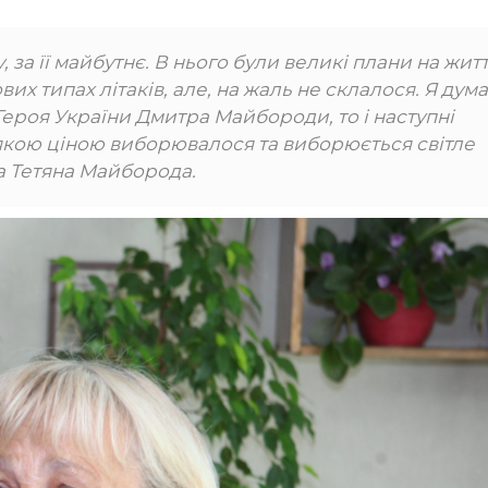
, за її майбутнє. В нього були великі плани на житт
вих типах літаків, але, на жаль не склалося. Я дум
Героя України Дмитра Майбороди, то і наступні
и якою ціною виборювалося та виборюється світле
ла Тетяна Майборода.