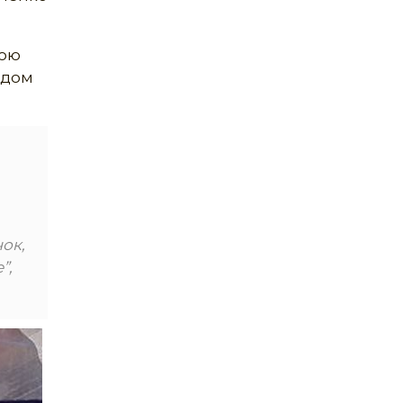
вою
ідом
чок,
”,