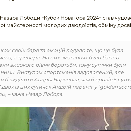
азара Лободи «Кубок Новатора 2024» став чудо
ї майстерності молодих дзюдоїстів, обміну досв
кож своїх барв та емоцій додало те, що це була
ена, а тренера. На цих змаганнях було багато
ени високого рівня боротьби, тому сутички були
ними. Виступом спортсменів задоволений, але
я б виділити Андрія Варченка, який провів 5 сути
вох із цих сутичок Андрій переміг у “golden score
ь», – каже Назар Лобода.