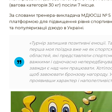
(вагова категорія 30 кг) посіли 7 місце.
За словами тренера-викладача МДЮСШ № 5 Н
платформою для підвищення рівня спортивно
та популяризації дзюдо в Україні.
«Турнір залишив позитивні емоції. Та
перша моя поїздка вже не як спортсм
областей, які представляли спортсм
важкими і одночасно непередбачува
завжди є над чим працювати. Хотілос
щоб завоювати бронзову нагороду. У д
проявивши характер і наполегливіст