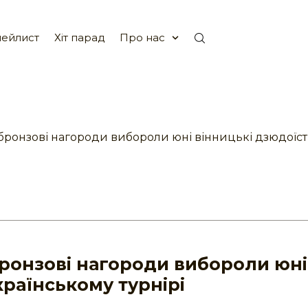
ейлист
Хіт парад
Про нас
 бронзові нагороди вибороли юні вінницькі дзюдоїст
бронзові нагороди вибороли юні
країнському турнірі