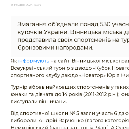
13 грудня 2024, 16:24
Змагання об’єднали понад 530 учасник
куточків України. Вінницька міська
представила своїх спортсменів на ту
бронзовими нагородами.
Як
інформують
на сайті Вінницької міської 
Всеукраїнський турнір з дзюдо «Кубок Новат
спортивного клубу дзюдо «Новатор» Юрія Ж
Турнір зібрав найкращих спортсменів у таких ві
юнаки та дівчата до 14 років (2011-2012 р.н.); юн
виступали вінничани.
Від спортивної школи № 5 взяли участь 6 дзюд
вибороли: Андрій Варченко (вагова категорія 4
Немирівський (вагова категорія 34 кг). А Олек