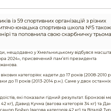
ів із 59 спортивних організацій з різних
 дитячо-юнацька спортивна школа №5 також
рнірі та поповнила свою скарбничку трьом
ради, нещодавно у Хмельницькому відбувся масш
ора 2024», присвячений пам’яті президента
ижанова.
кових категоріях: кадети до 17 років (2008-2010 р.н
аки до 11 років (2013-2014 р.н.). Саме у двох останніх 
оїстів, які показали гідний результат. Бронзові м
2 кг), Давид Кучма (вагова категорія 34 кг) та Да
сандр Бойко (вагова категорія 42 кг) та Віталій Ту