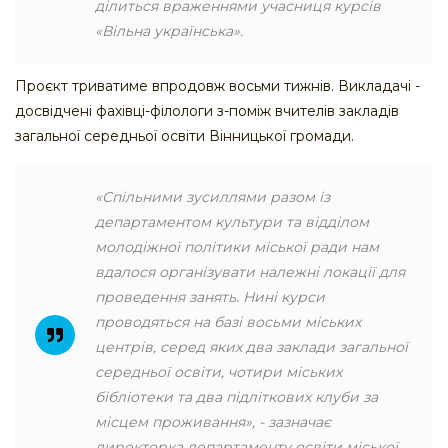
ділиться враженнями учасниця курсів
«Вільна українська».
Проєкт триватиме впродовж восьми тижнів. Викладачі -
досвідчені фахівці-філологи з-поміж вчителів закладів
загальної середньої освіти Вінницької громади.
«Спільними зусиллями разом із
департаментом культури та відділом
молодіжної політики міської ради нам
вдалося організувати належні локації для
проведення занять. Нині курси
проводяться на базі восьми міських
центрів, серед яких два заклади загальної
середньої освіти, чотири міських
бібліотеки та два підліткових клуби за
місцем проживання», - зазначає
директорка департаменту освіти міської