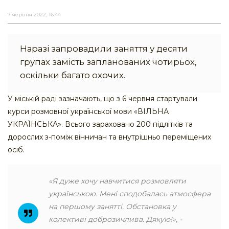
7 червня 2022, 16:44
Наразі запровадили заняття у десяти
групах замість запланованих чотирьох,
оскільки багато охочих.
У міській раді зазначають, що з 6 червня стартували
курси розмовної української мови «ВІЛЬНА
УКРАЇНСЬКА». Всього зараховано 200 підлітків та
дорослих з-поміж вінничан та внутрішньо переміщених
осіб.
«Я дуже хочу навчитися розмовляти
українською. Мені сподобалась атмосфера
на першому занятті. Обстановка у
колективі доброзичлива. Дякую!», -