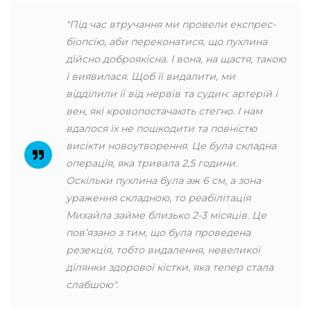
"Під час втручання ми провели експрес-
біопсію, аби переконатися, що пухлина
дійсно доброякісна. І вона, на щастя, такою
і виявилася. Щоб її видалити, ми
відділили її від нервів та судин: артерій і
вен, які кровопостачають стегно. І нам
вдалося їх не пошкодити та повністю
висікти новоутворення. Це була складна
операція, яка тривала 2,5 години.
Оскільки пухлина була аж 6 см, а зона
ураження складною, то реабілітація
Михайла займе близько 2-3 місяців. Це
пов’язано з тим, що була проведена
резекція, тобто видалення, невеликої
ділянки здорової кістки, яка тепер стала
слабшою".