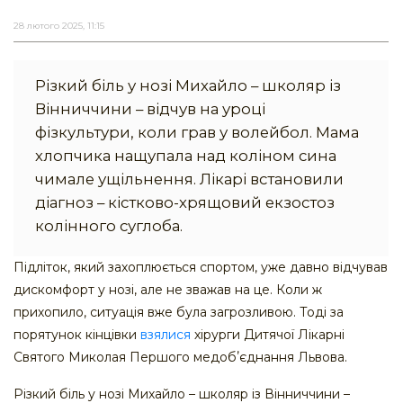
28 лютого 2025, 11:15
Різкий біль у нозі Михайло – школяр із
Вінниччини – відчув на уроці
фізкультури, коли грав у волейбол. Мама
хлопчика нащупала над коліном сина
чимале ущільнення. Лікарі встановили
діагноз – кістково-хрящовий екзостоз
колінного суглоба.
Підліток, який захоплюється спортом, уже давно відчував
дискомфорт у нозі, але не зважав на це. Коли ж
прихопило, ситуація вже була загрозливою. Тоді за
порятунок кінцівки
взялися
хірурги Дитячої Лікарні
Святого Миколая Першого медобʼєднання Львова.
Різкий біль у нозі Михайло – школяр із Вінниччини –