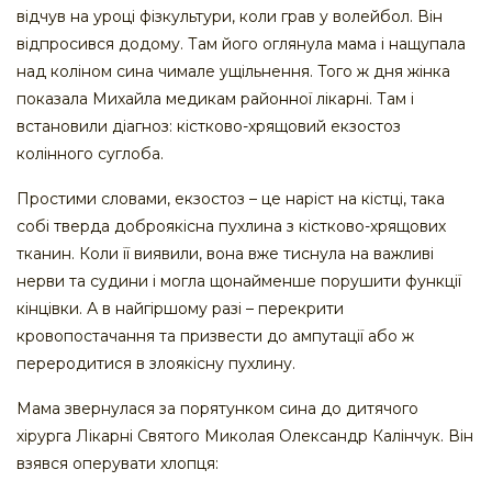
відчув на уроці фізкультури, коли грав у волейбол. Він
відпросився додому. Там його оглянула мама і нащупала
над коліном сина чимале ущільнення. Того ж дня жінка
показала Михайла медикам районної лікарні. Там і
встановили діагноз: кістково-хрящовий екзостоз
колінного суглоба.
Простими словами, екзостоз – це наріст на кістці, така
собі тверда доброякісна пухлина з кістково-хрящових
тканин. Коли її виявили, вона вже тиснула на важливі
нерви та судини і могла щонайменше порушити функції
кінцівки. А в найгіршому разі – перекрити
кровопостачання та призвести до ампутації або ж
переродитися в злоякісну пухлину.
Мама звернулася за порятунком сина до дитячого
хірурга Лікарні Святого Миколая Олександр Калінчук. Він
взявся оперувати хлопця: