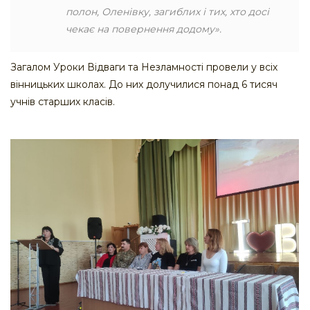
полон, Оленівку, загиблих і тих, хто досі
чекає на повернення додому».
Загалом Уроки Відваги та Незламності провели у всіх
вінницьких школах. До них долучилися понад 6 тисяч
учнів старших класів.