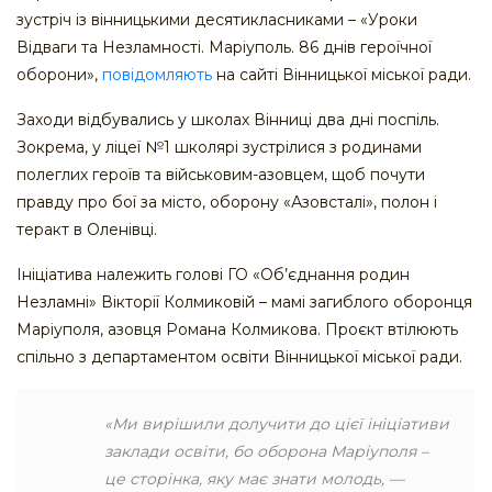
зустріч із вінницькими десятикласниками – «Уроки
Відваги та Незламності. Маріуполь. 86 днів героїчної
оборони»,
повідомляють
на сайті Вінницької міської ради.
Заходи відбувались у школах Вінниці два дні поспіль.
Зокрема, у ліцеї №1 школярі зустрілися з родинами
полеглих героїв та військовим-азовцем, щоб почути
правду про бої за місто, оборону «Азовсталі», полон і
теракт в Оленівці.
Ініціатива належить голові ГО «Об’єднання родин
Незламні» Вікторії Колмиковій – мамі загиблого оборонця
Маріуполя, азовця Романа Колмикова. Проєкт втілюють
спільно з департаментом освіти Вінницької міської ради.
«Ми вирішили долучити до цієї ініціативи
заклади освіти, бо оборона Маріуполя –
це сторінка, яку має знати молодь, —