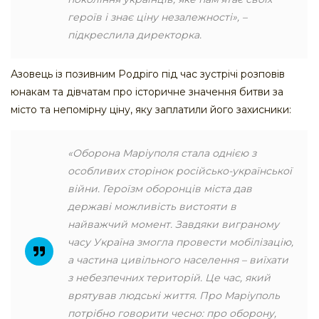
героїв і знає ціну незалежності», –
підкреслила директорка.
Азовець із позивним Родріго під час зустрічі розповів
юнакам та дівчатам про історичне значення битви за
місто та непомірну ціну, яку заплатили його захисники:
«Оборона Маріуполя стала однією з
особливих сторінок російсько-української
війни. Героїзм оборонців міста дав
державі можливість вистояти в
найважчий момент. Завдяки виграному
часу Україна змогла провести мобілізацію,
а частина цивільного населення – виїхати
з небезпечних територій. Це час, який
врятував людські життя. Про Маріуполь
потрібно говорити чесно: про оборону,