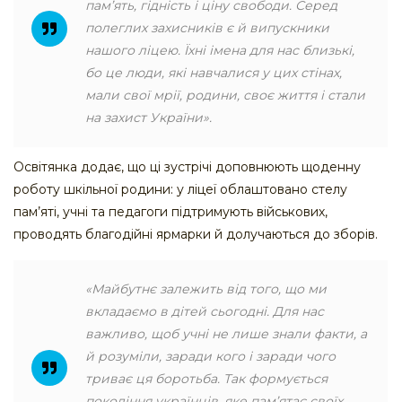
пам’ять, гідність і ціну свободи. Серед
полеглих захисників є й випускники
нашого ліцею. Їхні імена для нас близькі,
бо це люди, які навчалися у цих стінах,
мали свої мрії, родини, своє життя і стали
на захист України».
Освітянка додає, що ці зустрічі доповнюють щоденну
роботу шкільної родини: у ліцеї облаштовано стелу
пам’яті, учні та педагоги підтримують військових,
проводять благодійні ярмарки й долучаються до зборів.
«Майбутнє залежить від того, що ми
вкладаємо в дітей сьогодні. Для нас
важливо, щоб учні не лише знали факти, а
й розуміли, заради кого і заради чого
триває ця боротьба. Так формується
покоління українців, яке пам’ятає своїх