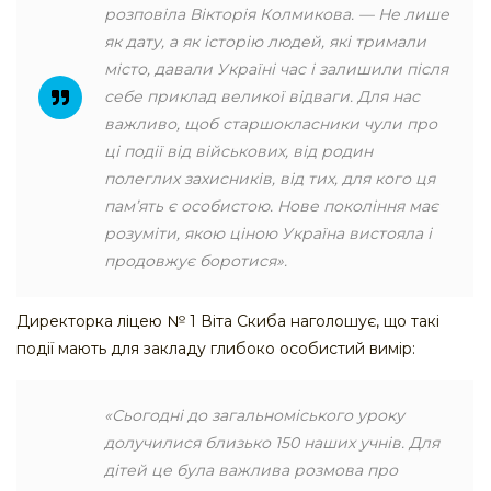
розповіла Вікторія Колмикова. — Не лише
як дату, а як історію людей, які тримали
місто, давали Україні час і залишили після
себе приклад великої відваги. Для нас
важливо, щоб старшокласники чули про
ці події від військових, від родин
полеглих захисників, від тих, для кого ця
пам’ять є особистою. Нове покоління має
розуміти, якою ціною Україна вистояла і
продовжує боротися».
Директорка ліцею № 1 Віта Скиба наголошує, що такі
події мають для закладу глибоко особистий вимір:
«Сьогодні до загальноміського уроку
долучилися близько 150 наших учнів. Для
дітей це була важлива розмова про