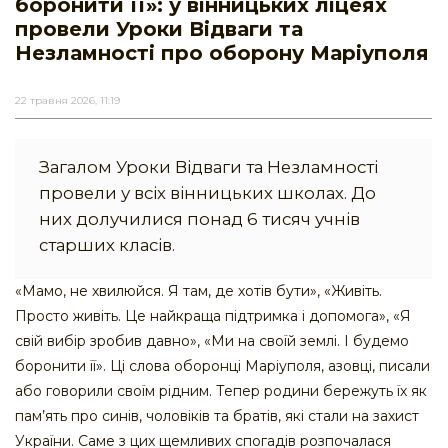
боронити її»: у вінницьких ліцеях
провели Уроки Відваги та
Незламності про оборону Маріуполя
22 травня 2026, 11:19
Загалом Уроки Відваги та Незламності
провели у всіх вінницьких школах. До
них долучилися понад 6 тисяч учнів
старших класів.
«Мамо, не хвилюйся. Я там, де хотів бути», «Живіть.
Просто живіть. Це найкраща підтримка і допомога», «Я
свій вибір зробив давно», «Ми на своїй землі. І будемо
боронити її». Ці слова оборонці Маріуполя, азовці, писали
або говорили своїм рідним. Тепер родини бережуть їх як
пам’ять про синів, чоловіків та братів, які стали на захист
України. Саме з цих щемливих спогадів розпочалася