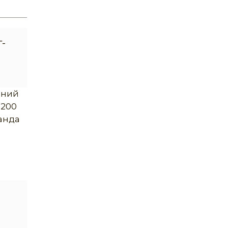
-
рний
 200
Панда