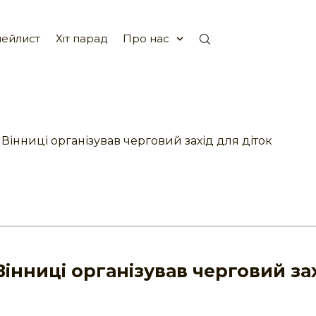
ейлист
Хіт парад
Про нас
Вінниці організував черговий захід для діток
інниці організував черговий за