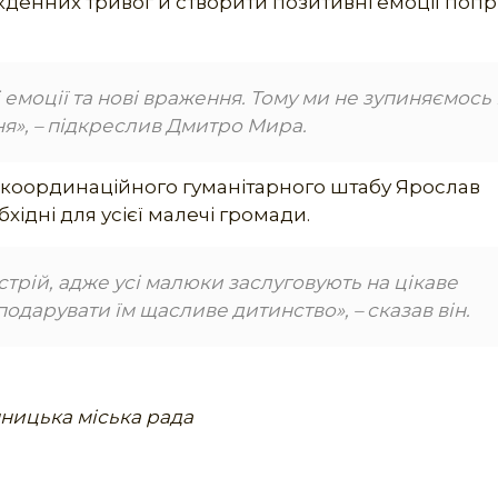
якденних тривог й створити позитивні емоції поп
 емоції та нові враження. Тому ми не зупиняємось
ня», – підкреслив Дмитро Мира.
 координаційного гуманітарного штабу Ярослав
хідні для усієї малечі громади.
трій, адже усі малюки заслуговують на цікаве
подарувати їм щасливе дитинство», – сказав він.
нницька міська рада