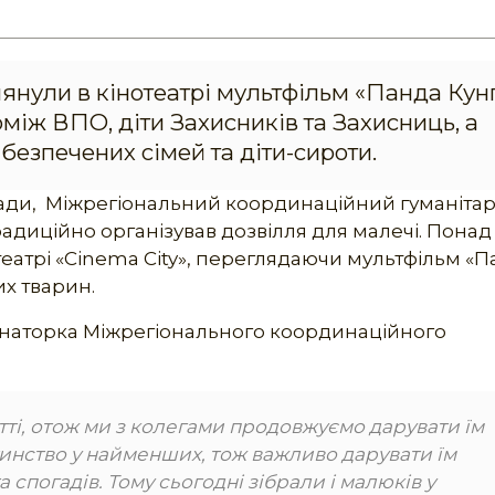
янули в кінотеатрі мультфільм «Панда Кунг
оміж ВПО, діти Захисників та Захисниць, а
безпечених сімей та діти-сироти.
 ради, Міжрегіональний координаційний гуманіта
адиційно організував дозвілля для малечі. Понад
театрі «Cinema City», переглядаючи мультфільм «
х тварин.
динаторка Міжрегіонального координаційного
:
итті, отож ми з колегами продовжуємо дарувати їм
тинство у найменших, тож важливо дарувати їм
спогадів. Тому сьогодні зібрали і малюків у