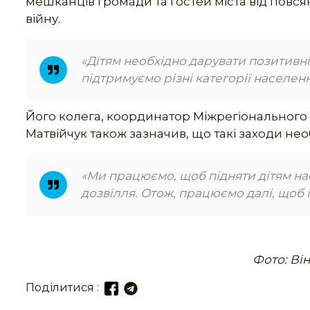
мешканців громади та гостей міста від повс
війну.
«Дітям необхідно дарувати позитивні
підтримуємо різні категорії населен
Його колега, координатор Міжрегіонального
Матвійчук також зазначив, що такі заходи необ
«Ми працюємо, щоб підняти дітям нас
дозвілля. Отож, працюємо далі, щоб 
Фото: Ві
Поділитися :