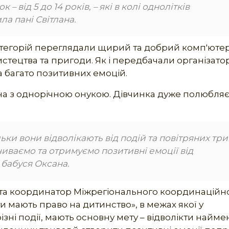
 – від 5 до 14 років, – які в колі однолітків
ла пані Світлана.
категорій переглядали щирий та добрий комп'юте
стецтва та пригоди. Як і передбачали організато
а багато позитивних емоцій.
 Олена з однорічною онукою. Дівчинка дуже полюбля
льки вони відволікають від подій та повітряних три
очиваємо та отримуємо позитивні емоції від
 бабуся Оксана.
и та координатор Міжрегіонального координаційн
и мають право на дитинство», в межах якої у
ізні події, мають основну мету – відволікти найм