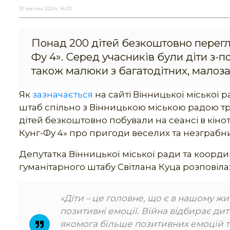
10 квітня 2024, 14:20
Понад 200 дітей безкоштовно перегл
Фу 4». Серед учасників були діти з-п
також малюки з багатодітних, малоза
Як
зазначається
на сайті Вінницької міської
штаб спільно з Вінницькою міською радою тр
дітей безкоштовно побували на сеансі в кіно
Кунг-Фу 4» про пригоди веселих та незграбни
Депутатка Вінницької міської ради та коор
гуманітарного штабу Світлана Куца розповіла
«Діти – це головне, що є в нашому ж
позитивні емоції. Війна відбирає ди
якомога більше позитивних емоцій та 