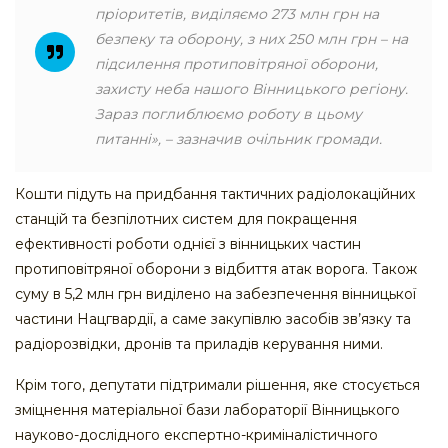
пріоритетів, виділяємо 273 млн грн на
безпеку та оборону, з них 250 млн грн – на
підсилення протиповітряної оборони,
захисту неба нашого Вінницького регіону.
Зараз поглиблюємо роботу в цьому
питанні», – зазначив очільник громади.
Кошти підуть на придбання тактичних радіолокаційних
станцій та безпілотних систем для покращення
ефективності роботи однієї з вінницьких частин
протиповітряної оборони з відбиття атак ворога. Також
суму в 5,2 млн грн виділено на забезпечення вінницької
частини Нацгвардії, а саме закупівлю засобів зв’язку та
радіорозвідки, дронів та приладів керування ними.
Крім того, депутати підтримали рішення, яке стосується
зміцнення матеріальної бази лабораторії Вінницького
науково-дослідного експертно-криміналістичного