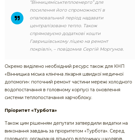
“Вінницяміськтеплоенерго” для
посилення його спроможності в
опалювальний період надавати
централізовано тепло. Також
спрямовуємо додаткові кошти
Гавришівському ліцею на ремонт
покрівлі», – повідомив Сергій Моргунов.
Окремо виділено необхідний ресурс також для КНП
«Вінницька міська клінічна лікарня швидкої медичної
допомоги»: поточний ремонт частини мережі холодного
водопостачання в головному корпусі та оновлення
системи теплопостачання харчоблоку.
Пріоритет «Турбота»
Також цим рішенням депутати затвердили видатки на
виконання завдань за пріоритетом «Турбота». Серед
головного: організація літнього відпочинку школярів,