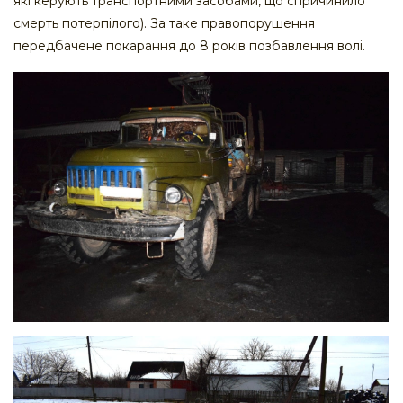
які керують транспортними засобами, що спричинило
смерть потерпілого). За таке правопорушення
передбачене покарання до 8 років позбавлення волі.