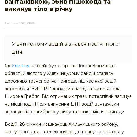
вантажівкою, збив пішохода та
викинув тіло в річку
5 лютого 2021, 08:55
У вчиненому водій зізнався наступного
дня.
Як
йдеться
на фейсбук-сторінці Поліції Вінницької
області, 2 лютого у Хмільницькому районі сталась
дорожньо-транспортна пригода, під час якої водій
автомобіля "ЗИЛ-131" допустив наїзд на жителя села
Широка Гребля. Від отриманих травм потерпілий загинув
на місці події. Після вчинення ДТП водій вантажівки
викинув тіло загиблого у річку та зник з місця пригоди.
Водій, 28-річний мешканець Хмільницького району,
наступного дня зателефонував до поліції та зізнався у