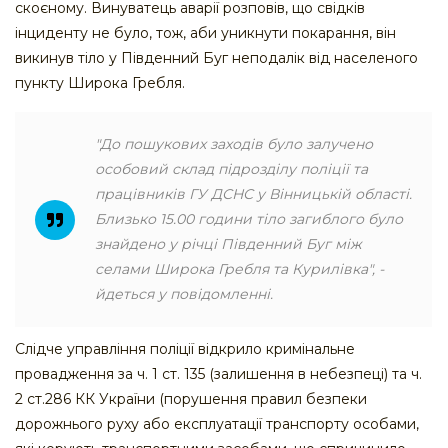
скоєному. Винуватець аварії розповів, що свідків
інциденту не було, тож, аби уникнути покарання, він
викинув тіло у Південний Буг неподалік від населеного
пункту Широка Гребля.
"До пошукових заходів було залучено
особовий склад підрозділу поліції та
працівників ГУ ДСНС у Вінницькій області.
Близько 15.00 години тіло загиблого було
знайдено у річці Південний Буг між
селами Широка Гребля та Курилівка", -
йдеться у повідомленні.
Слідче управління поліції відкрило кримінальне
провадження за ч. 1 ст. 135 (залишення в небезпеці) та ч.
2 ст.286 КК України (порушення правил безпеки
дорожнього руху або експлуатації транспорту особами,