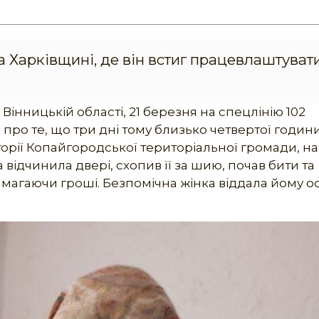
а Харківщині, де він встиг працевлаштуват
у Вінницькій області, 21 березня на спецлінію 102
про те, що три дні тому близько четвертої годин
иторії Копайгородської територіальної громади, н
а відчинила двері, схопив її за шию, почав бити та
агаючи гроші. Безпомічна жінка віддала йому о