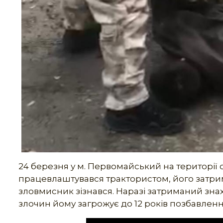
24 березня у м. Первомайський на території
працевлаштувався трактористом, його затри
зловмисник зізнався. Наразі затриманий знах
злочин йому загрожує до 12 років позбавленн