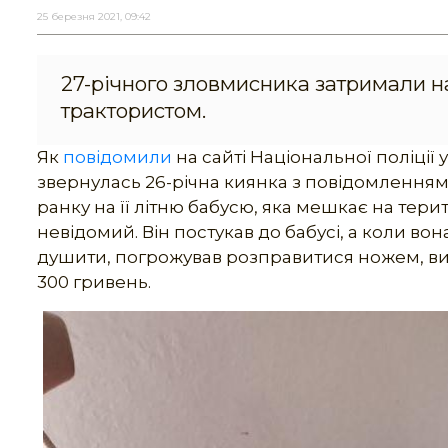
25 березня 2021, 09:42
27-річного зловмисника затримали н
трактористом.
Як
повідомили
на сайті Національної поліції 
звернулась 26-річна киянка з повідомленням 
ранку на її літню бабусю, яка мешкає на тер
невідомий. Він постукав до бабусі, а коли вон
душити, погрожував розправитися ножем, вим
300 гривень.