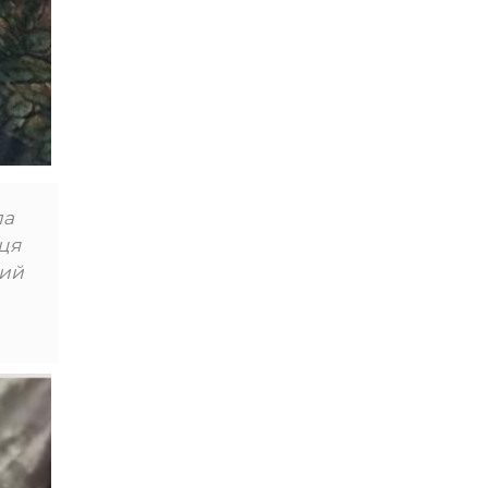
ла
сця
ний