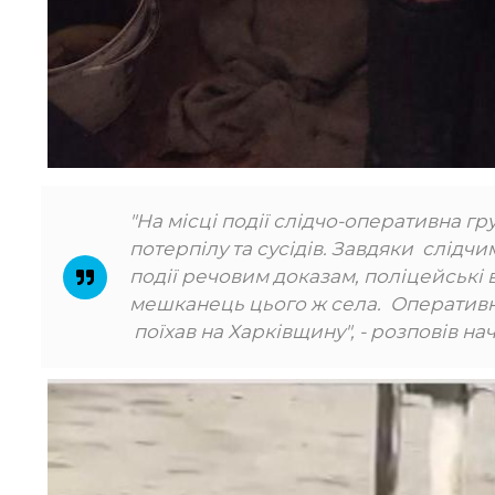
"На місці події слідчо-оперативна гр
потерпілу та сусідів. Завдяки слідч
події речовим доказам, поліцейські
мешканець цього ж села. Оперативни
поїхав на Харківщину", - розповів на