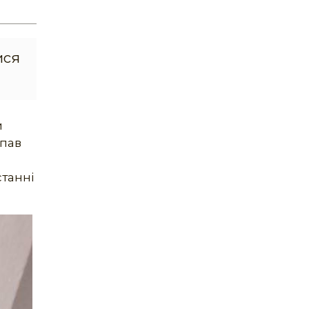
ися
и
апав
станні