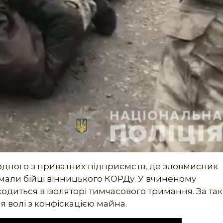
 одного з приватних підприємств, де зловмисник
мали бійці вінницького КОРДу. У вчиненому
одиться в ізоляторі тимчасового тримання. За та
я волі з конфіскацією майна.