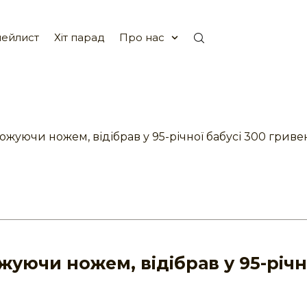
ейлист
Хіт парад
Про нас
ожуючи ножем, відібрав у 95-річної бабусі 300 гриве
жуючи ножем, відібрав у 95-річн