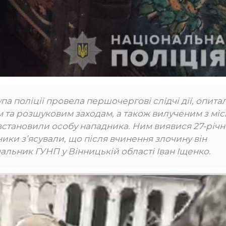
упа поліції провела першочергові слідчі дії, опита
им та розшуковим заходам, а також вилученим з мі
 встановили особу нападника. Ним виявися 27-річ
ки з’ясували, що після вчинення злочину він
чальник ГУНП у Вінницькій області Іван Іщенко.