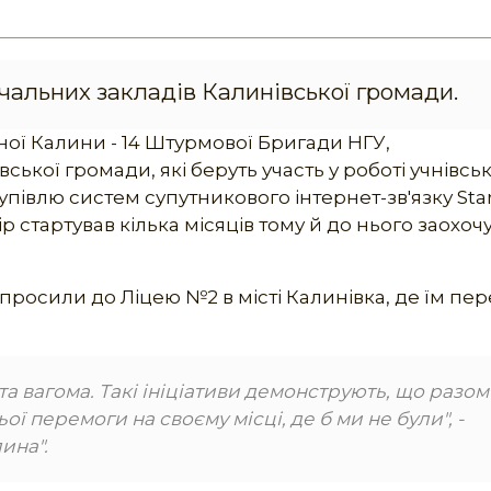
чальних закладів Калинівської громади.
ної Калини - 14 Штурмової Бригади НГУ,
ької громади, які беруть участь у роботі учнівсь
півлю систем супутникового інтернет-зв'язку Star
р стартував кілька місяців тому й до нього заохоч
росили до Ліцею №2 в місті Калинівка, де їм пе
а вагома. Такі ініціативи демонструють, що разом
ї перемоги на своєму місці, де б ми не були", -
ина".