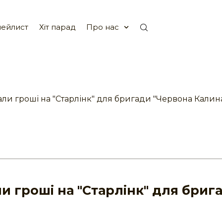
ейлист
Хіт парад
Про нас
али гроші на "Старлінк" для бригади "Червона Калин
ли гроші на "Старлінк" для бриг