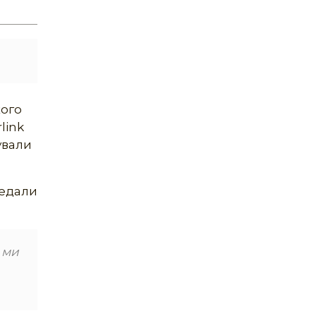
кого
link
ували
редали
 ми