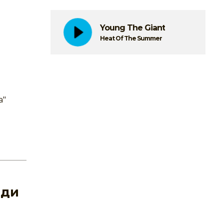
Young The Giant
Heat Of The Summer
а"
ади