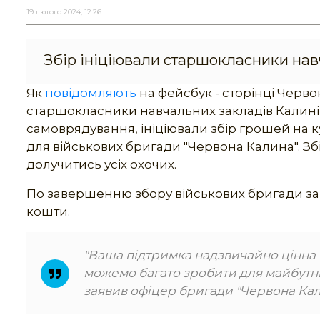
19 лютого 2024, 12:26
Збір ініціювали старшокласники нав
Як
повідомляють
на фейсбук - сторінці Черво
старшокласники навчальних закладів Калинівс
самоврядування, ініціювали збір грошей на ку
для військових бригади "Червона Калина". Збі
долучитись усіх охочих.
По завершенню збору військових бригади зап
кошти.
"Ваша підтримка надзвичайно цінна т
можемо багато зробити для майбутньо
заявив офіцер бригади "Червона Кал