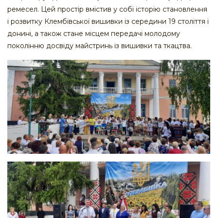
ремесел. Цей простір вмістив у собі історію становлення
і розвитку Клембівської вишивки із середини 19 століття і
донині, а також стане місцем передачі молодому
поколінню досвіду майстринь із вишивки та ткацтва.