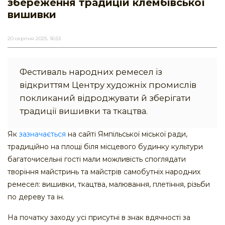
збереження традицій клембівської
вишивки
20 серпня 2025, 16:53
Фестиваль народних ремесел із
відкриттям Центру художніх промислів
покликаний відроджувати й зберігати
традиції вишивки та ткацтва.
Як
зазначається
на сайті Ямпільської міської ради,
традиційно на площі біля місцевого будинку культури
багаточисельні гості мали можливість споглядати
творіння майстринь та майстрів самобутніх народних
ремесел: вишивки, ткацтва, малювання, плетіння, різьби
по дереву та ін.
На початку заходу усі присутні в знак вдячності за