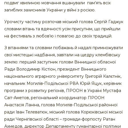
подвиг хвилиною мовчання вшанували пам’ять всіх
загиблих захисників України у війні з росією.
Урочисту частину розпочав міський голова Сергій Гаджук
словами вітань та вдячності усім присутнім, що прийшли
на фестиваль з любов’ю і повагою до своїх традицій.
З вітаннями та словами побажань й надалі примножувати
свої мистецькі надбання, завітали на щедру клембівську
землю: перший заступник голови Вінницької обласної
Ради Володимир Кістіон, президент Вінницького
національного аграрного університету Григорій Калєтнік,
начальник Могилів-Подільської РВА Юрій Яцук, керівник
програми з розвитку регіонів, ПРООН в Україні Мустафа
Саіт-Аметов, регіональний координатор ПРООН
Анастасія Ланіна, голова Могилів-Подільської районної
ради Іван Телеватюк, міський голова Корюківської міської
ради Чернігівської області – громади-форпосту Ратан
Ахмедов, директор Департаменту гуманітарної політики