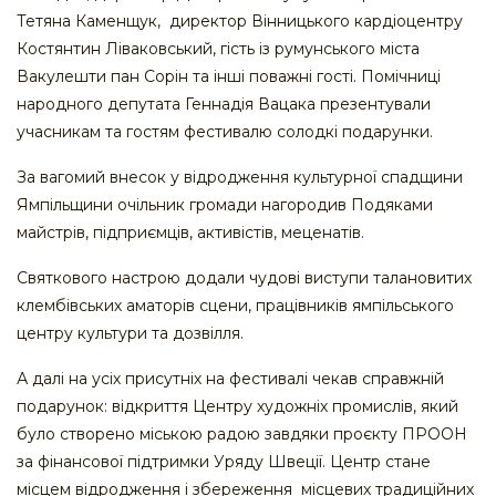
Тетяна Каменщук, директор Вінницького кардіоцентру
Костянтин Ліваковський, гість із румунського міста
Вакулешти пан Сорін та інші поважні гості. Помічниці
народного депутата Геннадія Вацака презентували
учасникам та гостям фестивалю солодкі подарунки.
За вагомий внесок у відродження культурної спадщини
Ямпільщини очільник громади нагородив Подяками
майстрів, підприємців, активістів, меценатів.
Святкового настрою додали чудові виступи талановитих
клембівських аматорів сцени, працівників ямпільського
центру культури та дозвілля.
А далі на усіх присутніх на фестивалі чекав справжній
подарунок: відкриття Центру художніх промислів, який
було створено міською радою завдяки проєкту ПРООН
за фінансової підтримки Уряду Швеції. Центр стане
місцем відродження і збереження місцевих традиційних