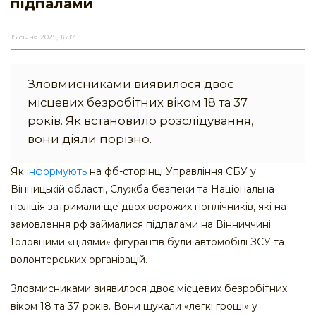
підпалами
15 січня 2025, 16:17
Зловмисниками виявилося двоє
місцевих безробітних віком 18 та 37
років. Як встановило розслідування,
вони діяли порізно.
Як
інформують
на фб-сторінці Управління СБУ у
Вінницькій області, Служба безпеки та Національна
поліція затримали ще двох ворожих поплічників, які на
замовлення рф займалися підпалами на Вінниччині.
Головними «цілями» фігурантів були автомобілі ЗСУ та
волонтерських організацій.
Зловмисниками виявилося двоє місцевих безробітних
віком 18 та 37 років. Вони шукали «легкі гроші» у