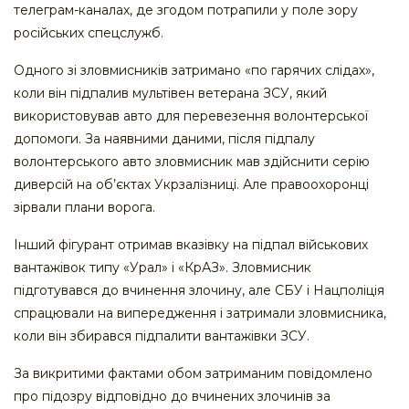
телеграм-каналах, де згодом потрапили у поле зору
російських спецслужб.
Одного зі зловмисників затримано «по гарячих слідах»,
коли він підпалив мультівен ветерана ЗСУ, який
використовував авто для перевезення волонтерської
допомоги. За наявними даними, після підпалу
волонтерського авто зловмисник мав здійснити серію
диверсій на об’єктах Укрзалізниці. Але правоохоронці
зірвали плани ворога.
Інший фігурант отримав вказівку на підпал військових
вантажівок типу «Урал» і «КрАЗ». Зловмисник
підготувався до вчинення злочину, але СБУ і Нацполіція
спрацювали на випередження і затримали зловмисника,
коли він збирався підпалити вантажівки ЗСУ.
За викритими фактами обом затриманим повідомлено
про підозру відповідно до вчинених злочинів за