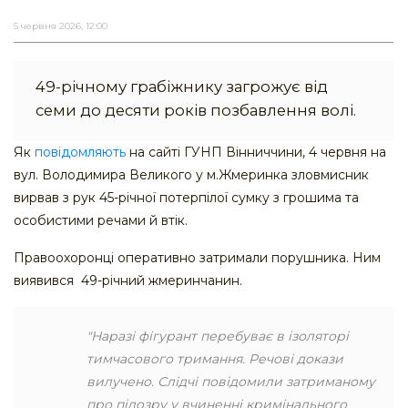
5 червня 2026, 12:00
49-річному грабіжнику загрожує від
семи до десяти років позбавлення волі.
Як
повідомляють
на сайті ГУНП Вінниччини, 4 червня на
вул. Володимира Великого у м.Жмеринка зловмисник
вирвав з рук 45-річної потерпілої сумку з грошима та
особистими речами й втік.
Правоохоронці оперативно затримали порушника. Ним
виявився 49-річний жмеринчанин.
"Наразі фігурант перебуває в ізоляторі
тимчасового тримання. Речові докази
вилучено. Слідчі повідомили затриманому
про підозру у вчиненні кримінального