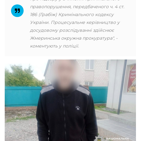
правопорушення, передбаченого ч. 4 ст.
186 (Грабіж) Кримінального кодексу
України. Процесуальне керівництво у
досудовому розслідуванні здійснює
Жмеринська окружна прокуратура", -
коментують у поліції.