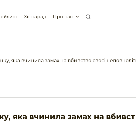
ейлист
Хіт парад
Про нас
нку, яка вчинила замах на вбивство своєї неповнолі
ку, яка вчинила замах на вбивс