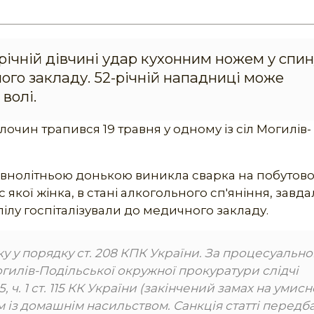
ічній дівчині удар кухонним ножем у спин
ого закладу. 52-річній нападниці може
волі.
лочин трапився 19 травня у одному із сіл Могилів-
повнолітньою донькою виникла сварка на побутов
с якої жінка, в стані алкогольного сп'яніння, завда
ілу госпіталізували до медичного закладу.
у у порядку ст. 208 КПК України. За процесуально
огилів-Подільської окружної прокуратури слідчі
5, ч. 1 ст. 115 КК України (закінчений замах на умисн
м із домашнім насильством. Санкція статті передб