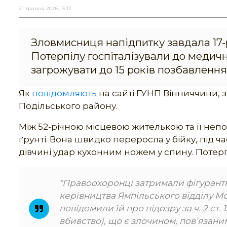
21 травня 2026, 15:12
Зловмисниця напідпитку завдала 17-р
Потерпілу госпіталізували до медичн
загрожувати до 15 років позбавлення 
Як
повідомляють
на сайті ГУНП Вінниччини, з
Подільського району.
Між 52-річною місцевою жителькою та її не
ґрунті. Вона швидко переросла у бійку, під ча
дівчині удар кухонним ножем у спину. Потерп
"Правоохоронці затримали фігурантк
керівництва Ямпільського відділу М
повідомили їй про підозру за ч. 2 ст. 1
вбивство), що є злочином, пов’язани