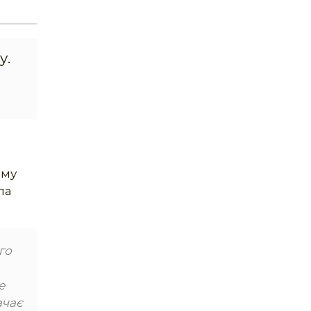
у.
ому
ла
го
е
ачає