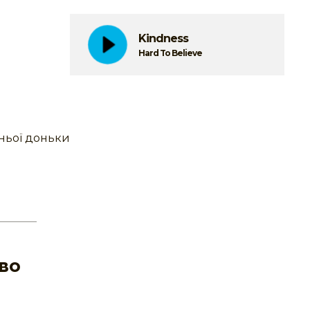
Kindness
Hard To Believe
тньої доньки
тво