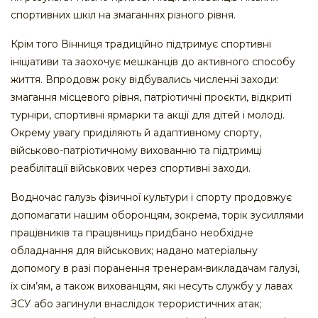
спортивних шкіл на змаганнях різного рівня.
Крім того Вінниця традиційно підтримує спортивні
ініціативи та заохочує мешканців до активного способу
життя. Впродовж року відбувались численні заходи:
змагання місцевого рівня, патріотичні проєкти, відкриті
турніри, спортивні ярмарки та акції для дітей і молоді.
Окрему увагу приділяють й адаптивному спорту,
військово-патріотичному вихованню та підтримці
реабілітації військових через спортивні заходи.
Водночас галузь фізичної культури і спорту продовжує
допомагати нашим оборонцям, зокрема, торік зусиллями
працівників та працівниць придбано необхідне
обладнання для військових; надано матеріальну
допомогу в разі поранення тренерам-викладачам галузі,
їх сім’ям, а також вихованцям, які несуть службу у лавах
ЗСУ або загинули внаслідок терористичних атак;