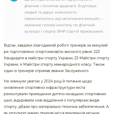
фізичне і психічне здоров’я. Згуртовує
людей та дарує можливість
переключитись від негативних емоцій», –
зазначив голова комітету по фізичній
культурі і спорту ВМР Сергій Краєвський.
Відтак, завдяки злагодженій роботі тренерів за минулий
рік підготовлено спортсменів/ок високого рівня: 223
Кандидати в майстри спорту України; 23 Майстри спорту
України; 4 Майстри спорту міжнародного класу. Також
один із тренерів отримав звання Заслуженого.
Не оминули увагою у 2024 році й питання щодо
оновлення спортивної інфраструктури міста:
ремонтували приміщення дитячо-юнацьких спортивних
шкіл, відкривали нові відділення з популярних видів
спорту, дбали про матеріально-технічна забезпечення. А
як результат маємо призові місця вихованців міських