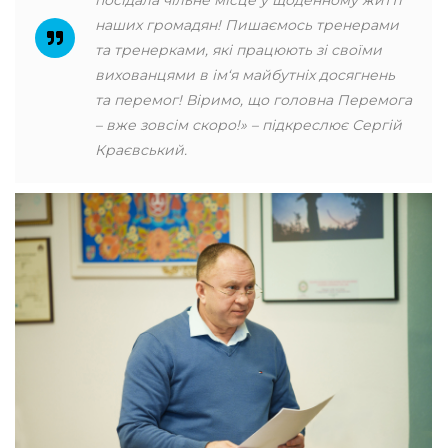
посідала чільне місце у щоденному житті
наших громадян! Пишаємось тренерами
та тренерками, які працюють зі своїми
вихованцями в ім‘я майбутніх досягнень
та перемог! Віримо, що головна Перемога
– вже зовсім скоро!» – підкреслює Сергій
Краєвський.