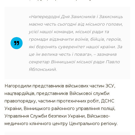
«Напередодні Дня Захисників і Захисниць
маємо честь сьогодні від міського голови,
усієї нашої команди, міської ради та
громади відзначити воїнів, бійців, героїв,
які боронять суверенітет нашої країни. За
це їм велика честь і повага»
, – зазначив
секретар Вінницької міської ради Павло
Яблонський.
Нагородили представників військових частин ЗСУ,
нацгвардійців, представників Військової служби
правопорядку, частини піротехнічних робіт, ДСНС
України, Вінницького районного управління поліції,
Управління Служби безпеки України, Військово-
медичного клінічного центру Центрального регіону.