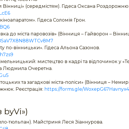
и Вінниці» (середмістям). Гідеса Оксана Роздорожню
WLcE6
іноапаратом». Гідеса Соломія Грон.
CBQ6
ка до міста паровозів» (Вінниця – Гайворон – Вінниця
le/BSaV7X8N88WTCv8M7
ty по-вінницьки». Гідеса Альона Сазонов.
Kh7zs9
Хмельницький: мистецтво в кадрі та відпочинок у «Т
са Людмила Очеретна.
yGu5
оцьких та загадкові міста-поліси» (Вінниця – Немирі
ожнюк. Реєстрація:
https://forms.gle/WoxepG67Havnyx
 byVi»)
ило-тюльпан). Майстриня Леся Зіаннурова.
jC48