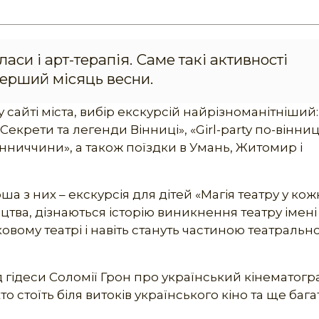
аси і арт-терапія. Саме такі активності
перший місяць весни.
сайті міста, вибір екскурсій найрізноманітніший:
 «Секрети та легенди Вінниці», «Girl-party по-вінни
иччини», а також поїздки в Умань, Житомир і
а з них – екскурсія для дітей «Магія театру у ко
ецтва, дізнаються історію виникнення театру імені
овому театрі і навіть стануть частиною театральн
 гідеси Соломії Грон про український кінематогр
о стоїть біля витоків українського кіно та ще бага