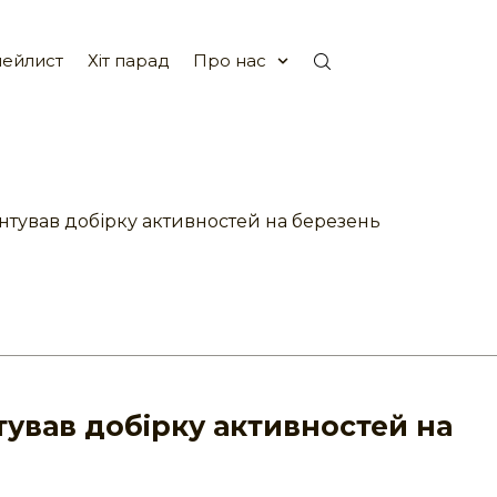
ейлист
Хіт парад
Про нас
нтував добірку активностей на березень
тував добірку активностей на