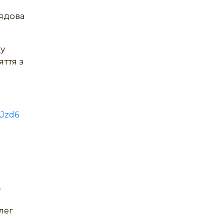
лядова
 у
яття з
LJzd6
.
лег