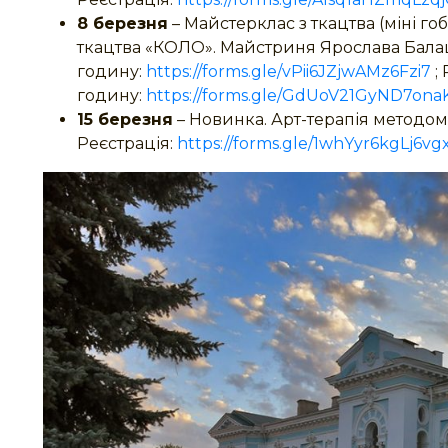
8 березня
– Майстерклас з ткацтва (міні го
ткацтва «КОЛО». Майстриня Ярослава Балац
годину:
https://forms.gle/vPii6JZjwAMz6Fzi7
; 
годину:
https://forms.gle/GdUoV21GyND7ona
15 березня
– Новинка. Арт-терапія методом
Реєстрація:
https://forms.gle/1whYyr6kgLj6vg