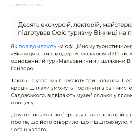
26 лютого 2025, 15:05
Десять екскурсій, лекторій, майстеркл
підготував Офіс туризму Вінниці на 
Як
повідомляють
на офіційному туристичному 
«Вінниця в стилі модерн», екскурсія «1910-ті»,
одноденний тур «Мальовничими шляхами Вінн
Гайворон.
Також на учасників чекають три новинки. Перш
кроці». Дітлахи зможуть поринути в світ мист
Садовського, відвідають музей ляльки у ляльк
процесу.
Другою новинкою березня стане лекторій від
про те, що його створило, що підштовхнуло, хт
чого цікавого.