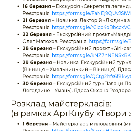
16 березня
– Екскурсія «Секрети та легенд
Реєстрація:
https://forms.gle/FaNEj9QUvJSi
21 березня
– Новинка. Лекторій «Людина з к
Реєстрація:
https://forms.gle/YJicp4oBbccxV
22 березня
– Екскурсійний проєкт «Мандрів
Олег Матюхов. Реєстрація:
https://forms.g
28 березня
– Екскурсійний проєкт «Girl-par
Реєстрація:
https://forms.gle/kNZ7hNENSxB
29 березня
– Новинка. Екскурсійний тур «
(Вінниця – Хмельницький – Вінниця). Гіде
Реєстрація:
https://forms.gle/QCtg2hfs6f8kv
30 березня
– Екскурсійний тур «Палаци Пот
Легедзине – Умань). Гідеса Оксана Роздор
Розклад майстеркласів:
(в рамках АртКлубу «Твори з
1 березня
– Майстерклас з миловаріння (м
Реєстрація:
https://forms.gle/A1sq1aHZmqLzq