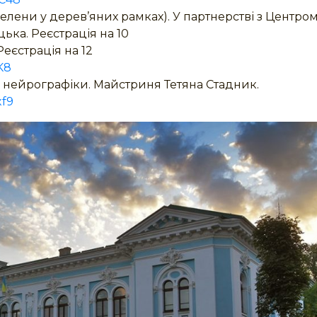
белени у дерев’яних рамках). У партнерстві з Центро
ька. Реєстрація на 10
Реєстрація на 12
K8
 нейрографіки. Майстриня Тетяна Стадник.
xf9