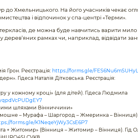
р до Хмельницького. На його учасників чекає ог
омистецтва і відпочинок у спа-центрі «Терми».
йстеркласів, де можна буде навчитись варити мило
 у дерев’яних рамках чи, наприклад, відвідати зан
мія Грон. Реєстрація:
https://forms.gle/FES6Nu6mSUHy
ерн». Гідеса Наталія Дітковська. Реєстрація:
тру у кожному кроці» (для дітей). Гідеса Людмила
KRyyqpdVcPUDgEY7
ичими шляхами Вінниччини»
ремошне – Мурафа – Шаргород – Жмеринка – Вінниця)
tps://forms.gle/K1NeqeYjWy3CsE6P7
ата + Житомир» (Вінниця – Житомир – Вінниця). Гід О
EAEiHURQ4SLCVK8