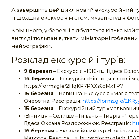
А завершить цей цикл новий екскурсійний ту
пішохідна екскурсія містом, музей-студія фот
Крім цього, у березні відбудеться кілька ма
вигляді тюльпанів, ткати мініатюрні гобелени
нейрографіки.
Розклад екскурсій і турів:
9 березня
– Екскурсія «1910-ті». Гідеса Соло
14 березня
– Екскурсія «Вінниця в стилі мод
https://forms.gle/2HqKR7PXXs6dMxTP7
15 березня
– Новинка. Екскурсія «Магія теа
Очеретна. Реєстрація:
https://forms.gle/2
15 березня
– Екскурсійний тур «Мальовн
(Вінниця – Селище – Гнівань – Тиврів – Че
Гідеса Оксана Роздорожнюк. Реєстрація:
ht
16 березня
– Екскурсійний тур «Поліська х
Матюхов. Реєстрація: https://forms.gle/hH