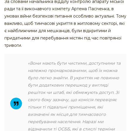
За словами начальника відділу контролю апарату міської
ради та її виконавчого комітету Артема Пасіченка, в
умовах війни безпекові питання особливо актуальні. Тому
важливо, щоб тимчасові укриття в житловому секторі, які
є найближчими для мешканців, були відкритими й
придатними для перебування містян під час повітряної
тривоги.
«Вони мають бути чистими, доступними та
належно промаркованими, щоб їх можна
було легко знайти. В укриттях не повинно
бути додаткових перешкод у вигляді
решіток чи штаб, які обмежують доступ. Зі
свого боку зазначу, що комісія перевіряє
тільки ті підвальні приміщення, які
визначені як місця для тимчасового
перебування населення. Наразі ми
відзначили ті ОСББ, які в стислі терміни