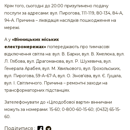
Крім того, сьогодні до 20:00 призупинено подачу
послуги за адресами: вул. Пирогова, 111-119, 80-134, 84-А,
94-А. Причина – ліквідація наслідків пошкодження на
мережі.
А у
«Вінницьких міських
електромережах»
попереджають про тимчасові
відключення світла на: вул. В. Барки, вул. В. Хмелюка, вул.
Л. Глібова, вул. Драгоманова, вул. Р. Шухевича, вул.
Генерала Арабея, вул. М. Хвильового, вул. Ґрохольських,
вул. Пирогова, 59-А–67-А, вул. О. Зінов'єва, вул. Є. Гуцала,
вул. І. Світличного. Причина – ремонтні заходи на
трансформаторних підстанціях.
Зателефонувати до «Цілодобової варти» вінничани
можуть за номерами: 15-60; 0-800-60-15-60; (0432) 65-15-
60.
Поділитися :