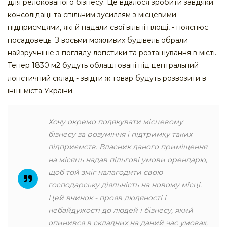
для релокованого бізнесу. Це вдалося зробити завдяки
консолідації та спільним зусиллям з місцевими
підприємцями, які й надали свої вільні площі, - пояснює
посадовець. З восьми можливих будівель обрали
найзручніше з погляду логістики та розташування в місті.
Тепер 1830 м2 будуть облаштовані під центральний
логістичний склад - звідти ж товар будуть розвозити в
інші міста України.
Хочу окремо подякувати місцевому
бізнесу за розуміння і підтримку таких
підприємств. Власник даного приміщення
на місяць надав пільгові умови орендарю,
щоб той зміг налагодити свою
господарську діяльність на новому місці.
Цей вчинок - прояв людяності і
небайдужості до людей і бізнесу, який
опинився в складних на даний час умовах,