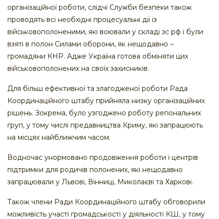
організаційної роботи, слідчі Служби безпеки також
проводять всі необхідні процесуальні дії із
військовополоненими, які воювали у складі зс рф і були
взяті в полон Силами оборони, як нещодавно –
громадяни КНР. Адже Україна готова обміняти цих
військовополонених на своїх захисників.
Для більш ефективної та злагодженої роботи Рада
Координаційного штабу прийняла низку організаційних
рішень. Зокрема, було узгоджено роботу регіональних
груп, у тому числі предавництва Криму, які запрацюють
на місцях найближчим часом.
Водночас унормовано продовження роботи і центрів
підтримки для родичів полонених, які нещодавно
запрацювали у Львові, Вінниці, Миколаєві та Харкові.
Також члени Ради Координаційного штабу обговорили
можливість участі громадськості у діяльності КШ, у тому