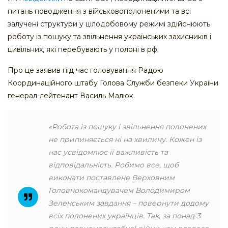
питань поводження з військовополоненими та всі
залучені структури у цілодобовому режимі здійснюють
роботу із пошуку та звільнення українських захисників і
цивільних, які перебувають у полоні в рф.
Про це заявив під час головування Радою
Координаційного штабу Голова Служби безпеки України
генерал-лейтенант Василь Малюк.
«Робота із пошуку і звільнення полонених
не припиняється ні на хвилину. Кожен із
нас усвідомлює її важливість та
відповідальність. Робимо все, щоб
виконати поставлене Верховним
Головнокомандувачем Володимиром
Зеленським завдання – повернути додому
всіх полонених українців. Так, за понад 3