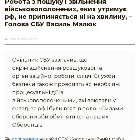
Робота з пошуку і звільнення
військовополонених, яких утримує
рф, не припиняється ні на хвилину, –
Голова СБУ Василь Малюк
16 квітня 2025, 10:33
Очільник СБУ зазначив, що
окрім здійснення розшукової та
організаційної роботи, слідчі Служби
безпеки також проводять всі необхідні
процесуальні дії із
військовополоненими, які воювали у
складі зс рф і були взяті в полон Силами
оборони аби обміняти їх на наших
Оборонців.
Як
повідомили
на сайті СБУ, Координаційний штаб з