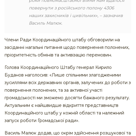
роки повномасштабної війни нам вдалося
повернути з російського полону 4306
наших захисників і цивільних», – зазначив
Василь Малюк.
Члени Ради Координаційного штабу обговорили на
засіданні нагальні питання щодо повернення полонених,
пріоритетність обмінів та активізацію перемовин.
Голова Координаційного Штабу генерал Кирило
Буданов наголосив: «Лише спільними злагодженими
зусиллями всіх державних органів, залучених до роботи з
повернення полонених, та за активної участі
громадськості ми зможемо досягти бажаного результату.
Актуальним є найшвидше відкриття представництв
Координаційного штабу у кожній області та належний
запуск роботи Громадської ради».
Василь Малюк додав, що окрім здійснення розшукової та