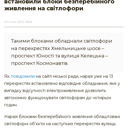
встановили блоки безперебійного
живлення на світлофори
20 січня 2023, 08:56
Такими блоками обладнали світлофори
на перехрестях Хмельницьке шосе –
проспект Юності та вулиця Келецька –
проспект Космонавтів.
Як
повідомили
на сайті міської ради, наразі уже на 13
перехрестях встановлено відповідне обладнання, яке у
випадку відсутності електроживлення дозволить
автономно функціонувати світлофорам до чотирьох
годин.
Наразі блоками безперебійного живлення облаштовані
світлофорні об’єкти на наступних перехрестях вулиць: