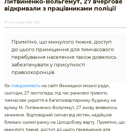
Литвиненко-Вольгемут, 27 вчергове
відкривали з працівниками поліції
27 листопада 2025, 15:57
Примітно, що минулого тижня, доступ
до цього приміщення для тимчасового
перебування населення також довелось
забезпечувати у присутності
правоохоронців.
Як
повідомляють
на сайті Вінницької міської ради,
сьогодні, 27 листопада, під час ранкової тривоги,
тимчасове укриття в багатоквартирному будинку на
вулиці М. Литвиненко-Вольгемут, 27 знову виявилось
зачинене. Відповідний сигнал від містян, надійшов
близько сьомої ранку на Цілодобову варту. Примітно, що
минулого тижня, доступ до цього приміщення для