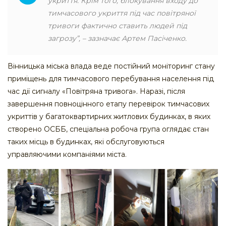
укриття. Крім того, блокування входу до
тимчасового укриття під час повітряної
тривоги фактично ставить людей під
загрозу”, – зазначає Артем Пасіченко.
Вінницька міська влада веде постійний моніторинг стану
приміщень для тимчасового перебування населення під
час дії сигналу «Повітряна тривога». Наразі, після
завершення повноцінного етапу перевірок тимчасових
укриттів у багатоквартирних житлових будинках, в яких
створено ОСББ, спеціальна робоча група оглядає стан
таких місць в будинках, які обслуговуються
управляючими компаніями міста.