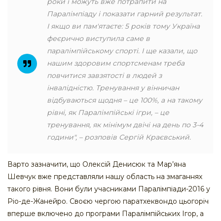
роки і можуть вже потрапити на
Паралімпіаду і показати гарний результат.
І якщо ви пам'ятаєте: 5 років тому Україна
феєрично виступила саме в
паралімпійському спорті. І ще казали, що
нашим здоровим спортсменам треба
повчитися завзятості в людей з
інвалідністю. Тренування у вінничан
відбуваються щодня – це 100%, а на такому
рівні, як Паралімпійські ігри, – це
тренування, як мінімум двічі на день по 3-4
години", – розповів Сергій Краєвський.
Варто зазначити, що Олексій Денисюк та Мар’яна
Шевчук вже представляли нашу область на змаганнях
такого рівня. Вони були учасниками Паралімпіади-2016 у
Ріо-де-Жанейро. Своєю чергою паратхеквондо цьогоріч
вперше включено до програми Паралімпійських Ігор, а