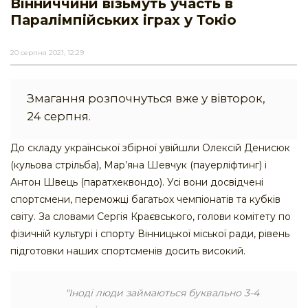
Вінниччини візьмуть участь в
Паралімпійських іграх у Токіо
20 серпня 2021, 12:29
Змагання розпочнуться вже у вівторок,
24 серпня.
До складу української збірної увійшли Олексій Денисюк
(кульова стрільба), Мар’яна Шевчук (пауерліфтинг) і
Антон Швець (паратхеквондо). Усі вони досвідчені
спортсмени, переможці багатьох чемпіонатів та кубків
світу. За словами Сергія Краєвського, голови комітету по
фізичній культурі і спорту Вінницької міської ради, рівень
підготовки наших спортсменів досить високий.
"Іноді люди займаються буквально 3-4