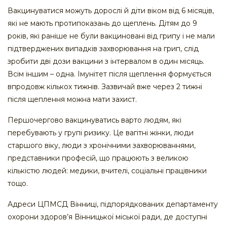
Вакцинуватися можуть дорослі й діти віком від 6 місяців,
які не мають протипоказань до щеплень. Дітям до 9
років, які раніше не були вакциновані від грипу і не мали
підтверджених випадків захворювання на грип, слід
зробити дві дози вакцини з інтервалом в один місяць.
Всім іншим – одна. Імунітет після щеплення формується
впродовж кількох тижнів. Зазвичай вже через 2 тижні
після щеплення можна мати захист.
Першочергово вакцинуватись варто людям, які
перебувають у групі ризику. Це вагітні жінки, люди
старшого віку, люди з хронічними захворюваннями,
представники професій, що працюють з великою
кількістю людей: медики, вчителі, соціальні працівники
тощо.
Адреси ЦПМСД Вінниці, підпорядкованих департаменту
охорони здоров’я Вінницької міської ради, де доступні