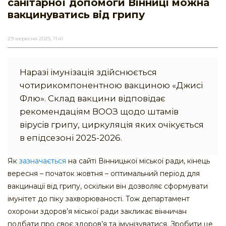
санітарної допомоги Вінниці можна
вакцинуватись від грипу
29 вересня 2025, 11:41
Наразі імунізація здійснюється
чотирикомпонентною вакциною «Джисі
Флю». Склад вакцини відповідає
рекомендаціям ВООЗ щодо штамів
вірусів грипу, циркуляція яких очікується
в епідсезоні 2025-2026.
Як
зазначається
на сайті Вінницької міської ради, кінець
вересня – початок жовтня – оптимальний період для
вакцинації від грипу, оскільки він дозволяє сформувати
імунітет до піку захворюваності. Тож департамент
охорони здоров’я міської ради закликає вінничан
подбати про своє здоров’я та імунізуватися. Зробити це