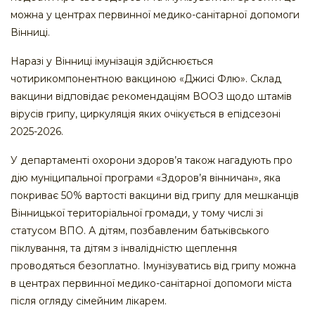
можна у центрах первинної медико-санітарної допомоги
Вінниці.
Наразі у Вінниці імунізація здійснюється
чотирикомпонентною вакциною «Джисі Флю». Склад
вакцини відповідає рекомендаціям ВООЗ щодо штамів
вірусів грипу, циркуляція яких очікується в епідсезоні
2025-2026.
У департаменті охорони здоров’я також нагадують про
дію муніципальної програми «Здоров’я вінничан», яка
покриває 50% вартості вакцини від грипу для мешканців
Вінницької територіальної громади, у тому числі зі
статусом ВПО. А дітям, позбавленим батьківського
піклування, та дітям з інвалідністю щеплення
проводяться безоплатно. Імунізуватись від грипу можна
в центрах первинної медико-санітарної допомоги міста
після огляду сімейним лікарем.