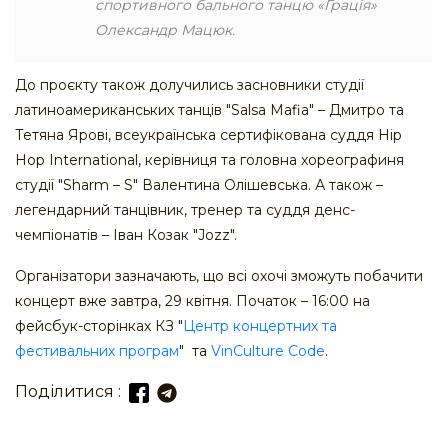
спортивного бального танцю «Грація»
Олександр Мацюк.
До проєкту також долучились засновники студії
латиноамериканських танців "Salsa Mafia" – Дмитро та
Тетяна Ярові, всеукраїнська сертифікована суддя Hip
Hop International, керівниця та головна хореографиня
студії "Sharm – S" Валентина Олішевська. А також –
легендарний танцівник, тренер та суддя денс-
чемпіонатів – Іван Козак "Jozz".
Організатори зазначають, що всі охочі зможуть побачити
концерт вже завтра, 29 квітня. Початок – 16:00 на
фейсбук-сторінках КЗ "
Центр концертних та
фестивальних програм
" та
VinCulture Code
.
Поділитися :