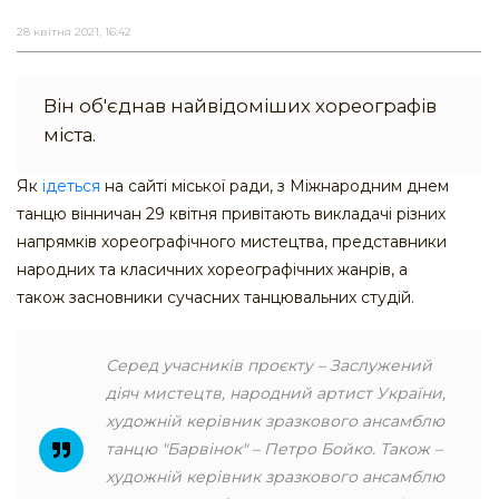
28 квітня 2021, 16:42
Він об'єднав найвідоміших хореографів
міста.
Як
ідеться
на сайті міської ради, з Міжнародним днем
танцю вінничан 29 квітня привітають викладачі різних
напрямків хореографічного мистецтва, представники
народних та класичних хореографічних жанрів, а
також засновники сучасних танцювальних студій.
Серед учасників проєкту – Заслужений
діяч мистецтв, народний артист України,
художній керівник зразкового ансамблю
танцю "Барвінок" – Петро Бойко. Також –
художній керівник зразкового ансамблю