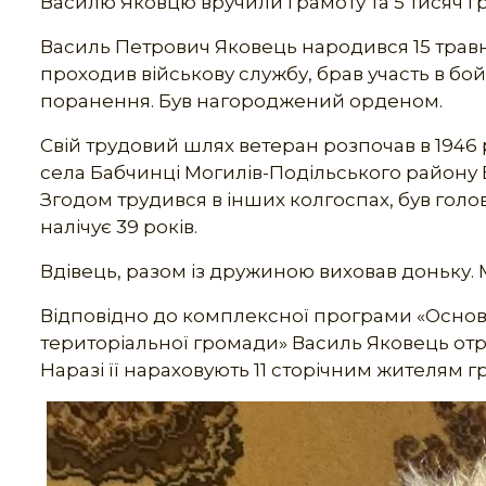
Василю Яковцю вручили грамоту та 5 тисяч г
Василь Петрович Яковець народився 15 травня
проходив військову службу, брав участь в бойо
поранення. Був нагороджений орденом.
Свій трудовий шлях ветеран розпочав в 1946 
села Бабчинці Могилів-Подільського району В
Згодом трудився в інших колгоспах, був гол
налічує 39 років.
Вдівець, разом із дружиною виховав доньку. 
Відповідно до комплексної програми «Основн
територіальної громади» Василь Яковець от
Наразі її нараховують 11 сторічним жителям г