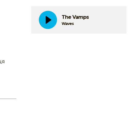
The Vamps
Waves
ця