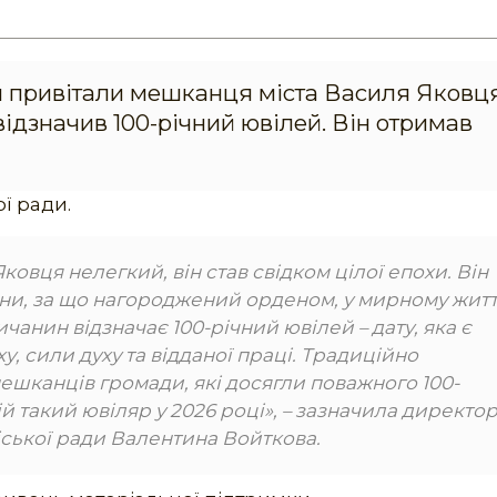
ди привітали мешканця міста Василя Яковця
 відзначив 100-річний ювілей. Він отримав
ої ради.
вця нелегкий, він став свідком цілої епохи. Він
війни, за що нагороджений орденом, у мирному житт
чанин відзначає 100-річний ювілей – дату, яка є
, сили духу та відданої праці. Традиційно
мешканців громади, які досягли поважного 100-
ій такий ювіляр у 2026 році», – зазначила директо
іської ради Валентина Войткова.