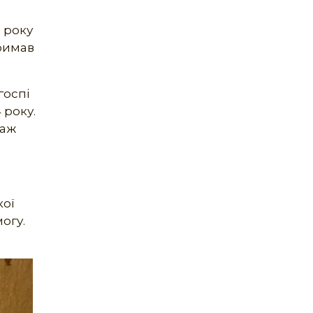
 року
тримав
госпі
 року.
таж
кої
огу.