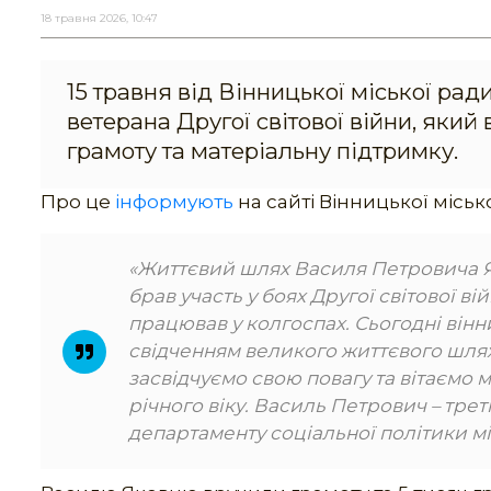
18 травня 2026, 10:47
15 травня від Вінницької міської ра
ветерана Другої світової війни, який
грамоту та матеріальну підтримку.
Про це
інформують
на сайті Вінницької міськ
«Життєвий шлях Василя Петровича Яко
брав участь у боях Другої світової 
працював у колгоспах. Сьогодні вінни
свідченням великого життєвого шляху
засвідчуємо свою повагу та вітаємо 
річного віку. Василь Петрович – трет
департаменту соціальної політики м