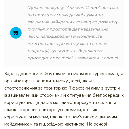
"Досвід конкурсу "Альтман Сквер" показав,
що вивчення громадської думки та
залучення найкращих команд до розвитку
публічних просторів дає надзвичайно
якісні напрацювання й можливість
інтегрованого розвитку міста в цілях
рекреації, культури та збереження
природних ресурсів", - зазначили у дописі.
Задля допомоги майбутнім учасникам конкурсу команда
організаторів проводить низку досліджень:
спостереження за територією, її фаховий аналіз, зустрічі
із зацікавленими сторонами й опитування безпосередніх
користувачів. Це дасть можливість зрозуміти сильні та
слабкі сторони території, усвідомити, хто і як
користується музеєм, площею з пам'ятником, дитячим
майданчиком та пішохідною частиною. На основі