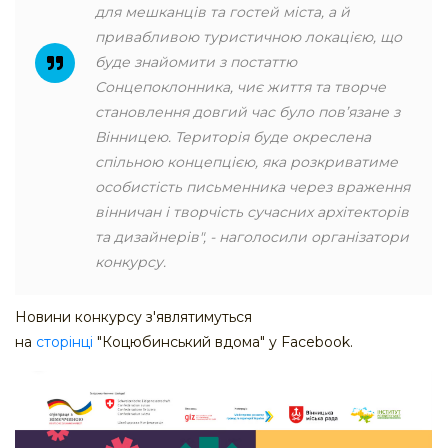
для мешканців та гостей міста, а й
привабливою туристичною локацією, що
буде знайомити з постаттю
Сонцепоклонника, чиє життя та творче
становлення довгий час було пов’язане з
Вінницею. Територія буде окреслена
спільною концепцією, яка розкриватиме
особистість письменника через враження
вінничан і творчість сучасних архітекторів
та дизайнерів", - наголосили організатори
конкурсу.
Новини конкурсу з'являтимуться
на
сторінці
"Коцюбинський вдома" у Facebook.