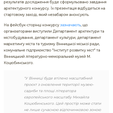
результатів дослідження буде сформульовано завдання
архітектурного конкурсу. Їх презентація відбудеться на
стартовому заході, який незабаром анонсують.
На фейсбук-сторінці конкурсу
зазначають
, що
організаторами виступили Департамент архітектури та
містобудування, департамент культури, департамент
маркетингу міста та туризму Вінницької міської ради,
комунальне підприємство "Інститут розвитку міст" та
Вінницький літературно-меморіальний музей М.
Коцюбинського.
"У Вінниці буде втілено масштабний
проєкт з оновлення території музею-
садиби та площі літератора
європейського масштабу Михайла
Коцюбинського. Цей простір може стати
не лише сучасною відпочинковою зоною