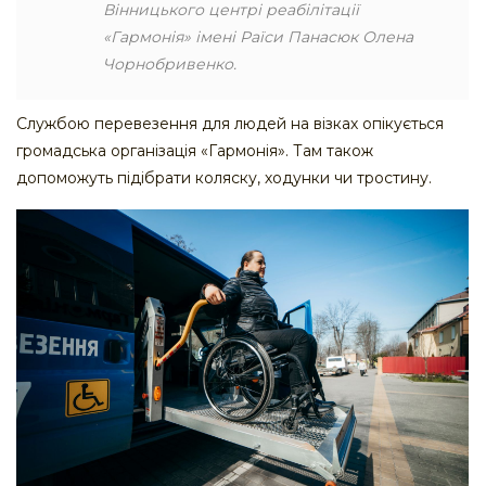
Вінницького центрі реабілітації
«Гармонія» імені Раїси Панасюк Олена
Чорнобривенко.
Службою перевезення для людей на візках опікується
громадська організація «Гармонія». Там також
допоможуть підібрати коляску, ходунки чи тростину.