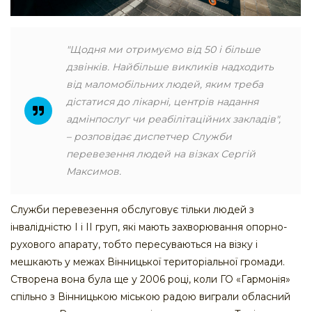
"Щодня ми отримуємо від 50 і більше
дзвінків. Найбільше викликів надходить
від маломобільних людей, яким треба
дістатися до лікарні, центрів надання
адмінпослуг чи реабілітаційних закладів",
– розповідає диспетчер Служби
перевезення людей на візках Сергій
Максимов.
Служби перевезення обслуговує тільки людей з
інвалідністю I і II груп, які мають захворювання опорно-
рухового апарату, тобто пересуваються на візку і
мешкають у межах Вінницької територіальної громади.
Створена вона була ще у 2006 році, коли ГО «Гармонія»
спільно з Вінницькою міською радою виграли обласний