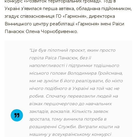
конкурс «Розвиток територіальних громад». Тоді в
Україні з’явилася перша автівка, обладнана підйомником,
згадує співзасновниця ГО «Гармонія», директорка
Вінницького центру реабілітації «Гармонія» імені Раїси
Панасюк Олена Чорнобривенко.
"Це був пілотний проєкт, яким просто
горіла Раїса Панасюк, без її
наполегливості і підтримки тодішнього
міського голови Володимира Гройсмана,
ми не зуміли б його реалізувати, бо ніхто
нічого подібного в Україні на той час не
робив. Спочатку перевозили людей на
візках першочергово до навчальних
закладів, вокзалів. Кількість заявок
зростала, тому виникла потреба в
розширенні Служби. Виграли кошти на
машину у всеукраїнському конкурсі