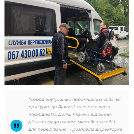
"Серед внутрішньо переміщених осіб, які
приїздять до Вінниці, також є люди з
інвалідністю. Деякі, тікаючи від війни,
дістаються до нашого міста без засобів
для пересування", - розповіла директорка