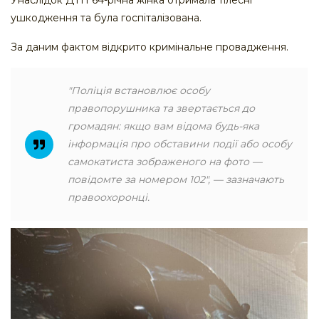
Унаслідок ДТП 64-річна жінка отримала тілесні
ушкодження та була госпіталізована.
За даним фактом відкрито кримінальне провадження.
"Поліція встановлює особу
правопорушника та звертається до
громадян: якщо вам відома будь-яка
інформація про обставини події або особу
самокатиста зображеного на фото —
повідомте за номером 102", — зазначають
правоохоронці.