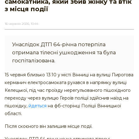
самокатника, який збив жінку та втік
з місця події
16 червня 2026, 10:44
Унаслідок ДТП 64-річна потерпіла
отримала тілесні ушкодження та була
госпіталізована.
15 червня близько 13:10 у місті Вінниці на вулиці Пирогова
керманич електросамоката рухався в напрямку вулиці
Келецької, під час проїзду нерегульованого пішохідного
переходу через вулицю Героїв поліції здійснив наїзд на
пішохідку,
йдеться
на фб-сторінці Поліції Вінницької
області.
Після скоєного він залишив місце події.