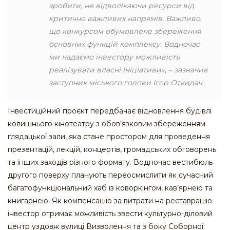
зробити, не відволікаючи ресурси від
критично важливих напрямів. Важливо,
що конкурсом обумовлене збереження
основних функцій комплексу. Водночас
ми надаємо інвестору можливість
реалізувати власні ініціативи»
, – зазначив
заступник міського голови Ігор Откидач.
Інвестиційний проєкт передбачає відновлення будівлі
колишнього кінотеатру з обов’язковим збереженням
глядацької зали, яка стане простором для проведення
презентацій, лекцій, концертів, громадських обговорень
та інших заходів різного формату. Водночас вестибюль
другого поверху планують переосмислити як сучасний
багатофункціональний хаб із коворкінгом, кав’ярнею та
книгарнею. Як компенсацію за витрати на реставрацію
інвестор отримає можливість звести культурно-діловий
центр уздовж вулиці Визволення та з боку Соборної.