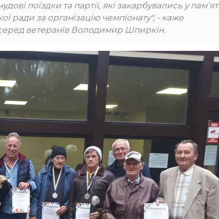
дові поїздки та партії, які закарбувались у пам’яті
ї ради за організацію чемпіонату", - каже
серед ветеранів Володимир Шпиркін.