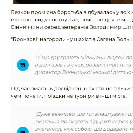
Безкомпромісна боротьба відбувалась у всіх 
елітного виду спорту. Так, почесне друге міс
Вінниччини серед ветеранів Володимир Шпірк
"Бронзові" нагороди - у шахістів Євгена Бол
"У цю гру грають мільйони людей по в
а далі азарт в очах, розважливість та
директор Вінницької міської дитяч
Під час змагань досвідчені шахісти не тільки 
чемпіонати, поїздки на турніри в інші міста.
"Дуже важливо, що ми влаштували ш
змагання проходять відкриті серед ус
змагались між собою, що додавало пе