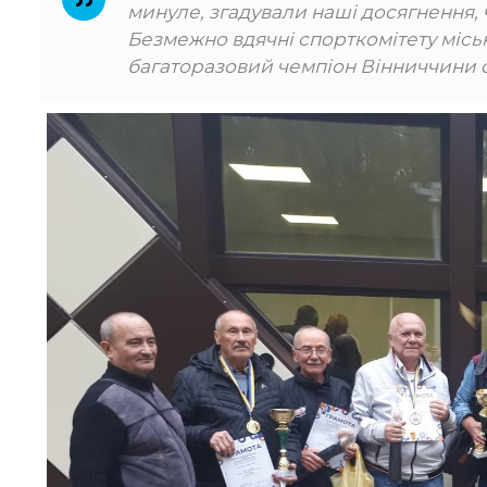
минуле, згадували наші досягнення, чу
Безмежно вдячні спорткомітету місько
багаторазовий чемпіон Вінниччини 