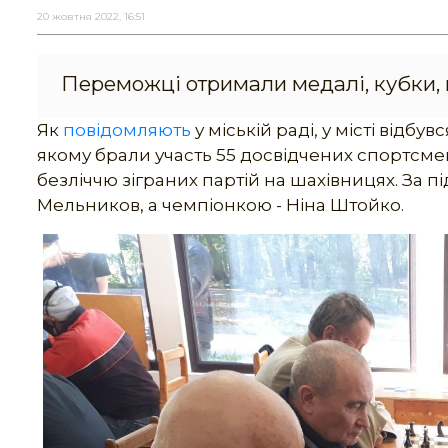
20 жовтня 2022, 16:51
Переможці отримали медалі, кубки, г
Як
повідомляють
у міській раді, у місті відбу
якому брали участь 55 досвідчених спортсмені
безліччю зіграних партій на шахівницях. За 
Мельников, а чемпіонкою - Ніна Штойко.