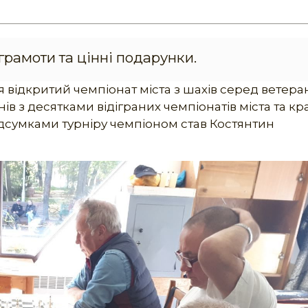
рамоти та цінні подарунки.
вся відкритий чемпіонат міста з шахів серед ветеран
в з десятками відіграних чемпіонатів міста та кр
підсумками турніру чемпіоном став Костянтин