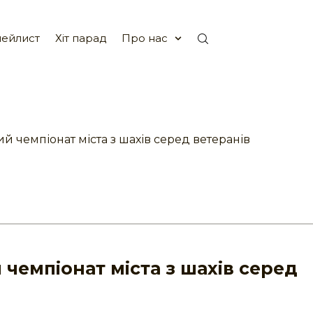
ейлист
Хіт парад
Про нас
й чемпіонат міста з шахів серед ветеранів
 чемпіонат міста з шахів серед