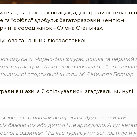
матчах, на всіх шахівницях, адже грали ветерани 
це та "срібло" здобули: багаторазовий чемпіон
ін, а серед жінок – Олена Стельмах.
ьшунова та Ганни Слюсаревської.
сьому світі. Чорно-білі фігури, дошка та перший х
 мистецтво гри. Шахи - королівська гра", - розповів
о-юнацької спортивної школи № 6 Микола Боднар.
грали в шахи, а й спілкувались, згадували минулі
ахове свято нашим ветеранам. Адже зазвичай
іх бажаючих або дитячі і це зрозуміло. А тут вете
вної родзинки. Під час турніру ми всі поринули у