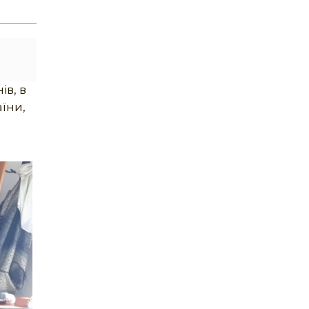
ів, в
аїни,