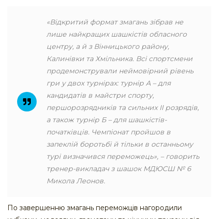
«Відкритий формат змагань зібрав не
лише найкращих шашкістів обласного
центру, а й з Вінницького району,
Калинівки та Хмільника. Всі спортсмени
продемонстрували неймовірний рівень
гри у двох турнірах: турнір А – для
кандидатів в майстри спорту,
першорозрядників та сильних ІІ розрядів,
а також турнір Б – для шашкістів-
початківців. Чемпіонат пройшов в
запеклій боротьбі й тільки в останньому
турі визначився переможець», – говорить
тренер-викладач з шашок МДЮСШ № 6
Микола Леонов.
По завершенню змагань переможців нагородили