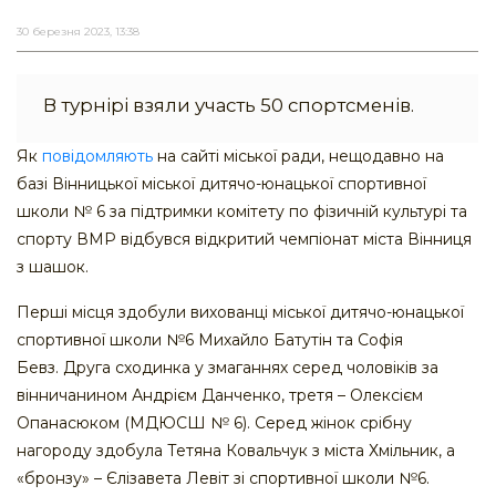
30 березня 2023, 13:38
В турнірі взяли участь 50 спортсменів.
Як
повідомляють
на сайті міської ради, нещодавно на
базі Вінницької міської дитячо-юнацької спортивної
школи № 6 за підтримки комітету по фізичній культурі та
спорту ВМР відбувся відкритий чемпіонат міста Вінниця
з шашок.
Перші місця здобули вихованці міської дитячо-юнацької
спортивної школи №6 Михайло Батутін та Софія
Бевз. Друга сходинка у змаганнях серед чоловіків за
вінничанином Андрієм Данченко, третя – Олексієм
Опанасюком (МДЮСШ № 6). Серед жінок срібну
нагороду здобула Тетяна Ковальчук з міста Хмільник, а
«бронзу» – Єлізавета Левіт зі спортивної школи №6.