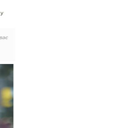
 у
ває