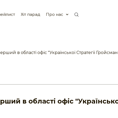
ейлист
Хіт парад
Про нас
ерший в області офіс "Української Стратегії Гройсман
рший в області офіс "Українсько