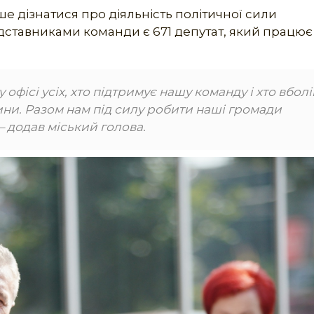
ше дізнатися про діяльність політичної сили
едставниками команди є 671 депутат, який працює
офісі усіх, хто підтримує нашу команду і хто вболі
чини. Разом нам під силу робити наші громади
– додав міський голова.