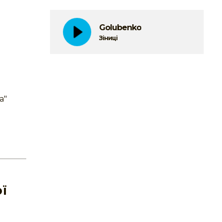
Golubenko
Зіниці
а"
ї