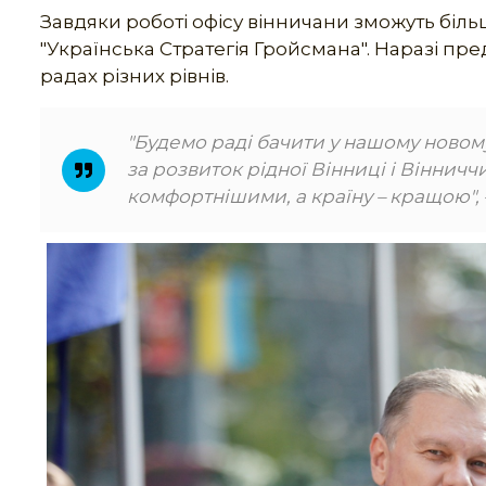
Завдяки роботі офісу вінничани зможуть біль
"Українська Стратегія Гройсмана". Наразі пр
радах різних рівнів.
"Будемо раді бачити у нашому новому 
за розвиток рідної Вінниці і Віннич
комфортнішими, а країну – кращою", 