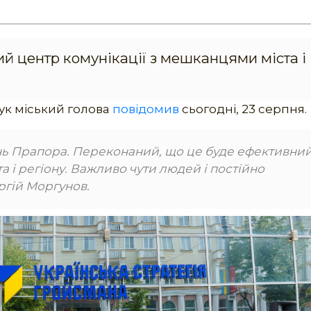
й центр комунікації з мешканцями міста і
бук міський голова
повідомив
сьогодні, 23 серпня.
ень Прапора. Переконаний, що це буде ефективни
а і регіону. Важливо чути людей і постійно
ергій Моргунов.