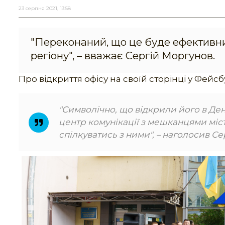
23 серпня 2021, 13:58
"Переконаний, що це буде ефективни
регіону", – вважає Сергій Моргунов.
Про відкриття офісу на своїй сторінці у Фейс
"Символічно, що відкрили його в Д
центр комунікації з мешканцями міст
спілкуватись з ними", – наголосив С